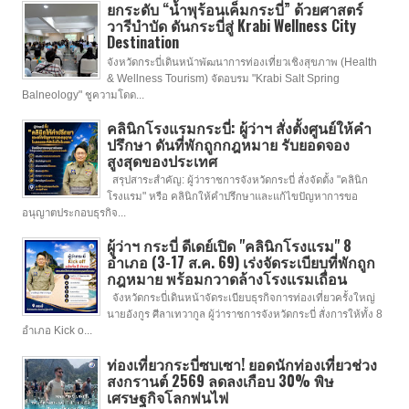
ยกระดับ “น้ำพุร้อนเค็มกระบี่” ด้วยศาสตร์
วารีบำบัด ดันกระบี่สู่ Krabi Wellness City
Destination
จังหวัดกระบี่เดินหน้าพัฒนาการท่องเที่ยวเชิงสุขภาพ (Health
& Wellness Tourism) จัดอบรม "Krabi Salt Spring
Balneology" ชูความโดด...
คลินิกโรงแรมกระบี่: ผู้ว่าฯ สั่งตั้งศูนย์ให้คำ
ปรึกษา ดันที่พักถูกกฎหมาย รับยอดจอง
สูงสุดของประเทศ
สรุปสาระสำคัญ: ผู้ว่าราชการจังหวัดกระบี่ สั่งจัดตั้ง "คลินิก
โรงแรม" หรือ คลินิกให้คำปรึกษาและแก้ไขปัญหาการขอ
อนุญาตประกอบธุรกิจ...
ผู้ว่าฯ กระบี่ ดีเดย์เปิด "คลินิกโรงแรม" 8
อำเภอ (3-17 ส.ค. 69) เร่งจัดระเบียบที่พักถูก
กฎหมาย พร้อมกวาดล้างโรงแรมเถื่อน
จังหวัดกระบี่เดินหน้าจัดระเบียบธุรกิจการท่องเที่ยวครั้งใหญ่
นายอังกูร ศีลาเทวากูล ผู้ว่าราชการจังหวัดกระบี่ สั่งการให้ทั้ง 8
อำเภอ Kick o...
ท่องเที่ยวกระบี่ซบเซา! ยอดนักท่องเที่ยวช่วง
สงกรานต์ 2569 ลดลงเกือบ 30% พิษ
เศรษฐกิจโลกพ่นไฟ