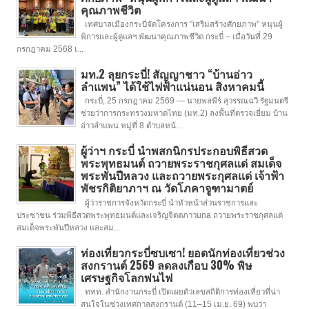
คุณภาพชีวิต
เทศบาลเมืองกระบี่จัดโครงการ "เสริมสร้างศักยภาพ" หนุนผู้
พิการและผู้ดูแลฯ พัฒนาคุณภาพชีวิต กระบี่ – เมื่อวันที่ 29
กรกฎาคม 2568 เ...
มท.2 ลุยกระบี่! สัญญาชาว “บ้านอ่าว
ลำแพน” ได้ใช้ไฟฟ้าแน่นอน สิงหาคมนี้
กระบี่, 25 กรกฎาคม 2569 — นายพลพีร์ สุวรรณฉวี รัฐมนตรี
ช่วยว่าการกระทรวงมหาดไทย (มท.2) ลงพื้นที่ตรวจเยี่ยม บ้าน
อ่าวลำแพน หมู่ที่ 8 ตำบลหน้...
ผู้ว่าฯ กระบี่ นำพสกนิกรประกอบพิธีสวด
พระพุทธมนต์ ถวายพระราชกุศลแด่ สมเด็จ
พระพันปีหลวง และถวายพระกุศลแด่ เจ้าฟ้า
พัชรกิติยาภาฯ ณ วัดโภคาจูฑามาตย์
ผู้ว่าราชการจังหวัดกระบี่ นำหัวหน้าส่วนราชการและ
ประชาชน ร่วมพิธีสวดพระพุทธมนต์และเจริญจิตตภาวuna ถวายพระราชกุศลแด่
สมเด็จพระพันปีหลวง และสม...
ท่องเที่ยวกระบี่ซบเซา! ยอดนักท่องเที่ยวช่วง
สงกรานต์ 2569 ลดลงเกือบ 30% พิษ
เศรษฐกิจโลกพ่นไฟ
ททท. สำนักงานกระบี่ เปิดเผยตัวเลขสถิติการท่องเที่ยวที่น่า
สนใจในช่วงเทศกาลสงกรานต์ (11–15 เม.ย. 69) พบว่า