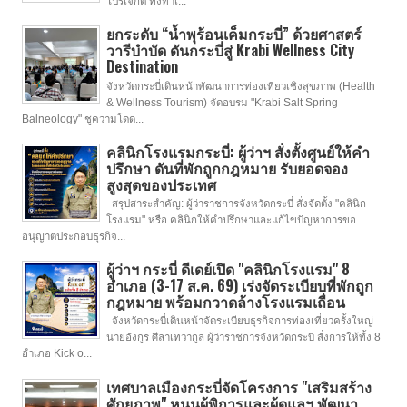
โปรเจกต์ ทั้งท่าเ...
ยกระดับ “น้ำพุร้อนเค็มกระบี่” ด้วยศาสตร์
วารีบำบัด ดันกระบี่สู่ Krabi Wellness City
Destination
จังหวัดกระบี่เดินหน้าพัฒนาการท่องเที่ยวเชิงสุขภาพ (Health
& Wellness Tourism) จัดอบรม "Krabi Salt Spring
Balneology" ชูความโดด...
คลินิกโรงแรมกระบี่: ผู้ว่าฯ สั่งตั้งศูนย์ให้คำ
ปรึกษา ดันที่พักถูกกฎหมาย รับยอดจอง
สูงสุดของประเทศ
สรุปสาระสำคัญ: ผู้ว่าราชการจังหวัดกระบี่ สั่งจัดตั้ง "คลินิก
โรงแรม" หรือ คลินิกให้คำปรึกษาและแก้ไขปัญหาการขอ
อนุญาตประกอบธุรกิจ...
ผู้ว่าฯ กระบี่ ดีเดย์เปิด "คลินิกโรงแรม" 8
อำเภอ (3-17 ส.ค. 69) เร่งจัดระเบียบที่พักถูก
กฎหมาย พร้อมกวาดล้างโรงแรมเถื่อน
จังหวัดกระบี่เดินหน้าจัดระเบียบธุรกิจการท่องเที่ยวครั้งใหญ่
นายอังกูร ศีลาเทวากูล ผู้ว่าราชการจังหวัดกระบี่ สั่งการให้ทั้ง 8
อำเภอ Kick o...
เทศบาลเมืองกระบี่จัดโครงการ "เสริมสร้าง
ศักยภาพ" หนุนผู้พิการและผู้ดูแลฯ พัฒนา