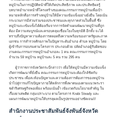
หมู่บ้านในการปฏิบัติหน้าที่ให้เกิดประสิทธิภาพ และประสิทธิผลรู้
บทบาทอำนาจหน้าที่โครงสร้างของคณะกรรมการหมู่บ้านเพื่อเป้า
หมายหลักคือการสร้างหมู่บ้านให้มีความเข้มแข็งอย่างยั่งยืน โดยเน้น
กระบวนการมีส่วนร่วมของประชาชนและทุกภาคส่วนในพื้นที่ ซึ่ง
หมู่บ้านจะเข้มแข็งได้ต้องเริ่มจากการจัดทำแผนพัฒนาหมู่บ้านที่ถูก
ต้อง มีความสมบูรณ์และครอบคลุมเชื่อมโยงในทุกมิติ อีกทั้ง จะได้
ทราบถึงปัญหาความต้องการตลอดถึงความพร้อมของภาครัฐและภาค
เอกชน การสำรวจศักยภาพในปัญหาระดับอำเภอ ตำบล หมู่บ้าน โดย
ผู้เข้ารับการอบรมตามโครงการ ประกอบด้วย ปลัดอำเภอผู้รับผิดชอบ
งานคณะกรรมการหมู่บ้านอำเภอละ 1 คน คณะกรรมการหมู่บ้าน
จำนวน 59 หมู่บ้าน หมู่บ้านละ 5 คน รวม 295 คน
ผู้ว่าราชการจังหวัดกระบี่กล่าวว่า เพื่อให้หมู่บ้านมีความเข้มแข็ง
เกิดการพัฒนาที่ยั่งยืน คณะกรรมการหมู่บ้านจะต้องใกล้ชิดกับ
ประชาชน เพื่อสะท้อนปัญหาและความต้องการต้องการของหมู่บ้าน
นำไปสู่การแก้ไขปัญหาภายใต้หลักการพึ่งพาตนเองตามแนวพระรา
ชดําริเศรษฐกิจพอเพียง พร้อมเน้นย้ำ เข้มงวดกับนโยบายสำคัญ ใน
เรื่องยาเสพติด กลุ่มเปราะบาง ตามโครงการ Krabi Steady และ
แผนการพัฒนาหมู่บ้านให้บรรลุผลเป็นรูปธรรมอย่างชัดเจน///
สำนักงานประชาสัมพันธ์จังพันธ์จังหวัด