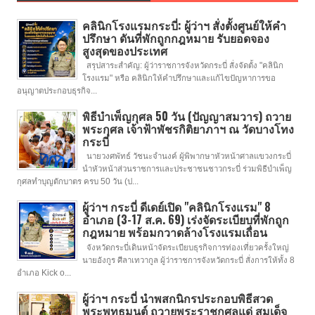
คลินิกโรงแรมกระบี่: ผู้ว่าฯ สั่งตั้งศูนย์ให้คำ
ปรึกษา ดันที่พักถูกกฎหมาย รับยอดจอง
สูงสุดของประเทศ
สรุปสาระสำคัญ: ผู้ว่าราชการจังหวัดกระบี่ สั่งจัดตั้ง "คลินิก
โรงแรม" หรือ คลินิกให้คำปรึกษาและแก้ไขปัญหาการขอ
อนุญาตประกอบธุรกิจ...
พิธีบำเพ็ญกุศล 50 วัน (ปัญญาสมวาร) ถวาย
พระกุศล เจ้าฟ้าพัชรกิติยาภาฯ ณ วัดบางโทง
กระบี่
นายวงศพัทธ์ วัชนะจำนงค์ ผู้พิพากษาหัวหน้าศาลแขวงกระบี่
นำหัวหน้าส่วนราชการและประชาชนชาวกระบี่ ร่วมพิธีบำเพ็ญ
กุศลทำบุญตักบาตร ครบ 50 วัน (ป...
ผู้ว่าฯ กระบี่ ดีเดย์เปิด "คลินิกโรงแรม" 8
อำเภอ (3-17 ส.ค. 69) เร่งจัดระเบียบที่พักถูก
กฎหมาย พร้อมกวาดล้างโรงแรมเถื่อน
จังหวัดกระบี่เดินหน้าจัดระเบียบธุรกิจการท่องเที่ยวครั้งใหญ่
นายอังกูร ศีลาเทวากูล ผู้ว่าราชการจังหวัดกระบี่ สั่งการให้ทั้ง 8
อำเภอ Kick o...
ผู้ว่าฯ กระบี่ นำพสกนิกรประกอบพิธีสวด
พระพุทธมนต์ ถวายพระราชกุศลแด่ สมเด็จ