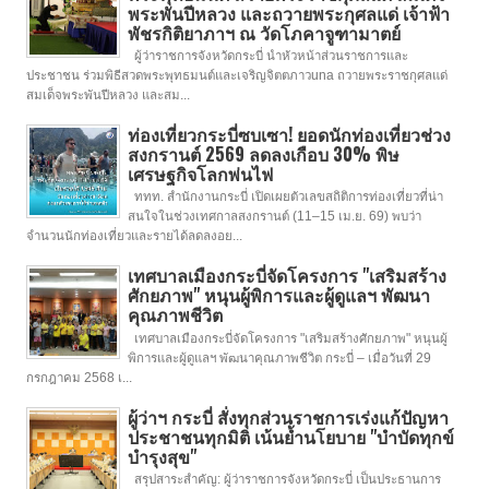
พระพันปีหลวง และถวายพระกุศลแด่ เจ้าฟ้า
พัชรกิติยาภาฯ ณ วัดโภคาจูฑามาตย์
ผู้ว่าราชการจังหวัดกระบี่ นำหัวหน้าส่วนราชการและ
ประชาชน ร่วมพิธีสวดพระพุทธมนต์และเจริญจิตตภาวuna ถวายพระราชกุศลแด่
สมเด็จพระพันปีหลวง และสม...
ท่องเที่ยวกระบี่ซบเซา! ยอดนักท่องเที่ยวช่วง
สงกรานต์ 2569 ลดลงเกือบ 30% พิษ
เศรษฐกิจโลกพ่นไฟ
ททท. สำนักงานกระบี่ เปิดเผยตัวเลขสถิติการท่องเที่ยวที่น่า
สนใจในช่วงเทศกาลสงกรานต์ (11–15 เม.ย. 69) พบว่า
จำนวนนักท่องเที่ยวและรายได้ลดลงอย...
เทศบาลเมืองกระบี่จัดโครงการ "เสริมสร้าง
ศักยภาพ" หนุนผู้พิการและผู้ดูแลฯ พัฒนา
คุณภาพชีวิต
เทศบาลเมืองกระบี่จัดโครงการ "เสริมสร้างศักยภาพ" หนุนผู้
พิการและผู้ดูแลฯ พัฒนาคุณภาพชีวิต กระบี่ – เมื่อวันที่ 29
กรกฎาคม 2568 เ...
ผู้ว่าฯ กระบี่ สั่งทุกส่วนราชการเร่งแก้ปัญหา
ประชาชนทุกมิติ เน้นย้ำนโยบาย "บำบัดทุกข์
บำรุงสุข"
สรุปสาระสำคัญ: ผู้ว่าราชการจังหวัดกระบี่ เป็นประธานการ