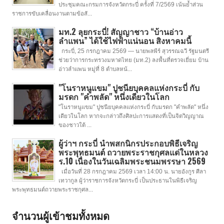
ประชุมคณะกรมการจังหวัดกระบี่ ครั้งที่ 7/2569 เน้นย้ำส่วน
ราชการขับเคลื่อนงานตามข้อสั...
มท.2 ลุยกระบี่! สัญญาชาว “บ้านอ่าว
ลำแพน” ได้ใช้ไฟฟ้าแน่นอน สิงหาคมนี้
กระบี่, 25 กรกฎาคม 2569 — นายพลพีร์ สุวรรณฉวี รัฐมนตรี
ช่วยว่าการกระทรวงมหาดไทย (มท.2) ลงพื้นที่ตรวจเยี่ยม บ้าน
อ่าวลำแพน หมู่ที่ 8 ตำบลหน้...
"โนราหนูแขม" ปูชนียบุคคลแห่งกระบี่ กับ
มรดก "คำพลัด" หนึ่งเดียวในโลก
"โนราหนูแขม" ปูชนียบุคคลแห่งกระบี่ กับมรดก "คำพลัด" หนึ่ง
เดียวในโลก หากจะกล่าวถึงศิลปะการแสดงที่เป็นจิตวิญญาณ
ของชาวใต้ ...
ผู้ว่าฯ กระบี่ นำพสกนิกรประกอบพิธีเจริญ
พระพุทธมนต์ ถวายพระราชกุศลแด่ในหลวง
ร.10 เนื่องในวันเฉลิมพระชนมพรรษา 2569
เมื่อวันที่ 28 กรกฎาคม 2569 เวลา 14:00 น. นายอังกูร ศีลา
เทวากูล ผู้ว่าราชการจังหวัดกระบี่ เป็นประธานในพิธีเจริญ
พระพุทธมนต์ถวายพระราชกุศล...
จำนวนผู้เข้าชมทั้งหมด