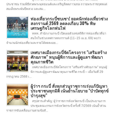
ประชาชน ร่วมพิธีสวดพระพุทธมนต์และเจริญจิตตภาวuna ถวายพระราชกุศลแด่
สมเด็จพระพันปีหลวง และสม...
ท่องเที่ยวกระบี่ซบเซา! ยอดนักท่องเที่ยวช่วง
สงกรานต์ 2569 ลดลงเกือบ 30% พิษ
เศรษฐกิจโลกพ่นไฟ
ททท. สำนักงานกระบี่ เปิดเผยตัวเลขสถิติการท่องเที่ยวที่น่า
สนใจในช่วงเทศกาลสงกรานต์ (11–15 เม.ย. 69) พบว่า
จำนวนนักท่องเที่ยวและรายได้ลดลงอย...
เทศบาลเมืองกระบี่จัดโครงการ "เสริมสร้าง
ศักยภาพ" หนุนผู้พิการและผู้ดูแลฯ พัฒนา
คุณภาพชีวิต
เทศบาลเมืองกระบี่จัดโครงการ "เสริมสร้างศักยภาพ" หนุนผู้
พิการและผู้ดูแลฯ พัฒนาคุณภาพชีวิต กระบี่ – เมื่อวันที่ 29
กรกฎาคม 2568 เ...
ผู้ว่าฯ กระบี่ สั่งทุกส่วนราชการเร่งแก้ปัญหา
ประชาชนทุกมิติ เน้นย้ำนโยบาย "บำบัดทุกข์
บำรุงสุข"
สรุปสาระสำคัญ: ผู้ว่าราชการจังหวัดกระบี่ เป็นประธานการ
ประชุมคณะกรมการจังหวัดกระบี่ ครั้งที่ 7/2569 เน้นย้ำส่วน
ราชการขับเคลื่อนงานตามข้อสั...