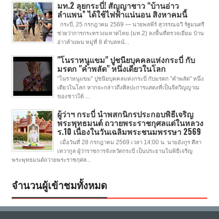
มท.2 ลุยกระบี่! สัญญาชาว “บ้านอ่าว
ลำแพน” ได้ใช้ไฟฟ้าแน่นอน สิงหาคมนี้
กระบี่, 25 กรกฎาคม 2569 — นายพลพีร์ สุวรรณฉวี รัฐมนตรี
ช่วยว่าการกระทรวงมหาดไทย (มท.2) ลงพื้นที่ตรวจเยี่ยม บ้าน
อ่าวลำแพน หมู่ที่ 8 ตำบลหน้...
"โนราหนูแขม" ปูชนียบุคคลแห่งกระบี่ กับ
มรดก "คำพลัด" หนึ่งเดียวในโลก
"โนราหนูแขม" ปูชนียบุคคลแห่งกระบี่ กับมรดก "คำพลัด" หนึ่ง
เดียวในโลก หากจะกล่าวถึงศิลปะการแสดงที่เป็นจิตวิญญาณ
ของชาวใต้ ...
ผู้ว่าฯ กระบี่ นำพสกนิกรประกอบพิธีเจริญ
พระพุทธมนต์ ถวายพระราชกุศลแด่ในหลวง
ร.10 เนื่องในวันเฉลิมพระชนมพรรษา 2569
เมื่อวันที่ 28 กรกฎาคม 2569 เวลา 14:00 น. นายอังกูร ศีลา
เทวากูล ผู้ว่าราชการจังหวัดกระบี่ เป็นประธานในพิธีเจริญ
พระพุทธมนต์ถวายพระราชกุศล...
จำนวนผู้เข้าชมทั้งหมด