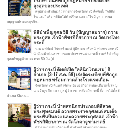
ปรึกษา ดันที่พักถูกกฎหมาย รับยอดจอง
สูงสุดของประเทศ
สรุปสาระสำคัญ: ผู้ว่าราชการจังหวัดกระบี่ สั่งจัดตั้ง "คลินิก
โรงแรม" หรือ คลินิกให้คำปรึกษาและแก้ไขปัญหาการขอ
อนุญาตประกอบธุรกิจ...
พิธีบำเพ็ญกุศล 50 วัน (ปัญญาสมวาร) ถวาย
พระกุศล เจ้าฟ้าพัชรกิติยาภาฯ ณ วัดบางโทง
กระบี่
นายวงศพัทธ์ วัชนะจำนงค์ ผู้พิพากษาหัวหน้าศาลแขวงกระบี่
นำหัวหน้าส่วนราชการและประชาชนชาวกระบี่ ร่วมพิธีบำเพ็ญ
กุศลทำบุญตักบาตร ครบ 50 วัน (ป...
ผู้ว่าฯ กระบี่ ดีเดย์เปิด "คลินิกโรงแรม" 8
อำเภอ (3-17 ส.ค. 69) เร่งจัดระเบียบที่พักถูก
กฎหมาย พร้อมกวาดล้างโรงแรมเถื่อน
จังหวัดกระบี่เดินหน้าจัดระเบียบธุรกิจการท่องเที่ยวครั้งใหญ่
นายอังกูร ศีลาเทวากูล ผู้ว่าราชการจังหวัดกระบี่ สั่งการให้ทั้ง 8
อำเภอ Kick o...
ผู้ว่าฯ กระบี่ นำพสกนิกรประกอบพิธีสวด
พระพุทธมนต์ ถวายพระราชกุศลแด่ สมเด็จ
พระพันปีหลวง และถวายพระกุศลแด่ เจ้าฟ้า
พัชรกิติยาภาฯ ณ วัดโภคาจูฑามาตย์
ผู้ว่าราชการจังหวัดกระบี่ นำหัวหน้าส่วนราชการและ