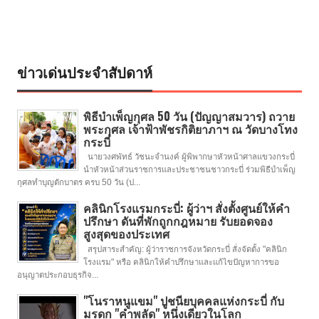
ข่าวเด่นประจำสัปดาห์
พิธีบำเพ็ญกุศล 50 วัน (ปัญญาสมวาร) ถวาย
พระกุศล เจ้าฟ้าพัชรกิติยาภาฯ ณ วัดบางโทง
กระบี่
นายวงศพัทธ์ วัชนะจำนงค์ ผู้พิพากษาหัวหน้าศาลแขวงกระบี่
นำหัวหน้าส่วนราชการและประชาชนชาวกระบี่ ร่วมพิธีบำเพ็ญ
กุศลทำบุญตักบาตร ครบ 50 วัน (ป...
คลินิกโรงแรมกระบี่: ผู้ว่าฯ สั่งตั้งศูนย์ให้คำ
ปรึกษา ดันที่พักถูกกฎหมาย รับยอดจอง
สูงสุดของประเทศ
สรุปสาระสำคัญ: ผู้ว่าราชการจังหวัดกระบี่ สั่งจัดตั้ง "คลินิก
โรงแรม" หรือ คลินิกให้คำปรึกษาและแก้ไขปัญหาการขอ
อนุญาตประกอบธุรกิจ...
"โนราหนูแขม" ปูชนียบุคคลแห่งกระบี่ กับ
มรดก "คำพลัด" หนึ่งเดียวในโลก