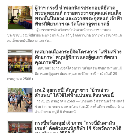
ผู้ว่าฯ กระบี่ นำพสกนิกรประกอบพิธีสวด
พระพุทธมนต์ ถวายพระราชกุศลแด่ สมเด็จ
พระพันปีหลวง และถวายพระกุศลแด่ เจ้าฟ้า
พัชรกิติยาภาฯ ณ วัดโภคาจูฑามาตย์
ผู้ว่าราชการจังหวัดกระบี่ นำหัวหน้าส่วนราชการและ
ประชาชน ร่วมพิธีสวดพระพุทธมนต์และเจริญจิตตภาวuna ถวายพระราชกุศลแด่
สมเด็จพระพันปีหลวง และสม...
เทศบาลเมืองกระบี่จัดโครงการ "เสริมสร้าง
ศักยภาพ" หนุนผู้พิการและผู้ดูแลฯ พัฒนา
คุณภาพชีวิต
เทศบาลเมืองกระบี่จัดโครงการ "เสริมสร้างศักยภาพ" หนุนผู้
พิการและผู้ดูแลฯ พัฒนาคุณภาพชีวิต กระบี่ – เมื่อวันที่ 29
กรกฎาคม 2568 เ...
มท.2 ลุยกระบี่! สัญญาชาว “บ้านอ่าว
ลำแพน” ได้ใช้ไฟฟ้าแน่นอน สิงหาคมนี้
กระบี่, 25 กรกฎาคม 2569 — นายพลพีร์ สุวรรณฉวี รัฐมนตรี
ช่วยว่าการกระทรวงมหาดไทย (มท.2) ลงพื้นที่ตรวจเยี่ยม บ้าน
อ่าวลำแพน หมู่ที่ 8 ตำบลหน้...
กระบี่พร้อมลุย! เจ้าภาพ “กระบี่อันดามัน
เกมส์” คัดตัวแทนนักกีฬา 14 จังหวัดภาคใต้