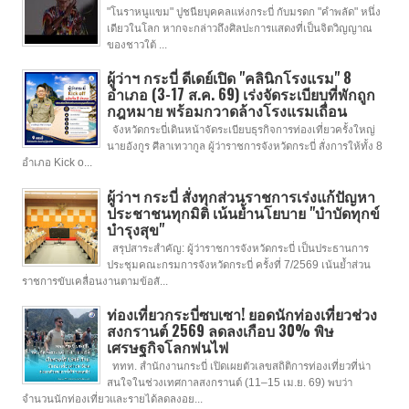
"โนราหนูแขม" ปูชนียบุคคลแห่งกระบี่ กับมรดก "คำพลัด" หนึ่ง
เดียวในโลก หากจะกล่าวถึงศิลปะการแสดงที่เป็นจิตวิญญาณ
ของชาวใต้ ...
ผู้ว่าฯ กระบี่ ดีเดย์เปิด "คลินิกโรงแรม" 8
อำเภอ (3-17 ส.ค. 69) เร่งจัดระเบียบที่พักถูก
กฎหมาย พร้อมกวาดล้างโรงแรมเถื่อน
จังหวัดกระบี่เดินหน้าจัดระเบียบธุรกิจการท่องเที่ยวครั้งใหญ่
นายอังกูร ศีลาเทวากูล ผู้ว่าราชการจังหวัดกระบี่ สั่งการให้ทั้ง 8
อำเภอ Kick o...
ผู้ว่าฯ กระบี่ สั่งทุกส่วนราชการเร่งแก้ปัญหา
ประชาชนทุกมิติ เน้นย้ำนโยบาย "บำบัดทุกข์
บำรุงสุข"
สรุปสาระสำคัญ: ผู้ว่าราชการจังหวัดกระบี่ เป็นประธานการ
ประชุมคณะกรมการจังหวัดกระบี่ ครั้งที่ 7/2569 เน้นย้ำส่วน
ราชการขับเคลื่อนงานตามข้อสั...
ท่องเที่ยวกระบี่ซบเซา! ยอดนักท่องเที่ยวช่วง
สงกรานต์ 2569 ลดลงเกือบ 30% พิษ
เศรษฐกิจโลกพ่นไฟ
ททท. สำนักงานกระบี่ เปิดเผยตัวเลขสถิติการท่องเที่ยวที่น่า
สนใจในช่วงเทศกาลสงกรานต์ (11–15 เม.ย. 69) พบว่า
จำนวนนักท่องเที่ยวและรายได้ลดลงอย...