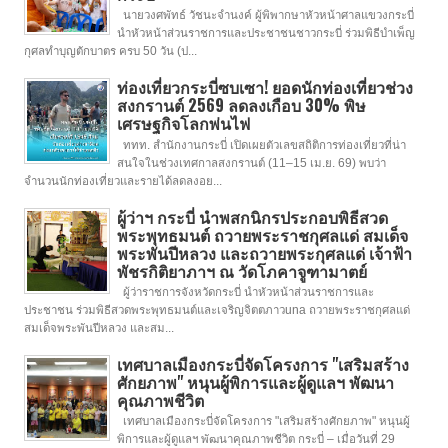
นายวงศพัทธ์ วัชนะจำนงค์ ผู้พิพากษาหัวหน้าศาลแขวงกระบี่
นำหัวหน้าส่วนราชการและประชาชนชาวกระบี่ ร่วมพิธีบำเพ็ญ
กุศลทำบุญตักบาตร ครบ 50 วัน (ป...
ท่องเที่ยวกระบี่ซบเซา! ยอดนักท่องเที่ยวช่วง
สงกรานต์ 2569 ลดลงเกือบ 30% พิษ
เศรษฐกิจโลกพ่นไฟ
ททท. สำนักงานกระบี่ เปิดเผยตัวเลขสถิติการท่องเที่ยวที่น่า
สนใจในช่วงเทศกาลสงกรานต์ (11–15 เม.ย. 69) พบว่า
จำนวนนักท่องเที่ยวและรายได้ลดลงอย...
ผู้ว่าฯ กระบี่ นำพสกนิกรประกอบพิธีสวด
พระพุทธมนต์ ถวายพระราชกุศลแด่ สมเด็จ
พระพันปีหลวง และถวายพระกุศลแด่ เจ้าฟ้า
พัชรกิติยาภาฯ ณ วัดโภคาจูฑามาตย์
ผู้ว่าราชการจังหวัดกระบี่ นำหัวหน้าส่วนราชการและ
ประชาชน ร่วมพิธีสวดพระพุทธมนต์และเจริญจิตตภาวuna ถวายพระราชกุศลแด่
สมเด็จพระพันปีหลวง และสม...
เทศบาลเมืองกระบี่จัดโครงการ "เสริมสร้าง
ศักยภาพ" หนุนผู้พิการและผู้ดูแลฯ พัฒนา
คุณภาพชีวิต
เทศบาลเมืองกระบี่จัดโครงการ "เสริมสร้างศักยภาพ" หนุนผู้
พิการและผู้ดูแลฯ พัฒนาคุณภาพชีวิต กระบี่ – เมื่อวันที่ 29