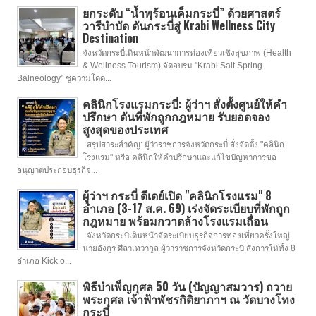
ยกระดับ “น้ำพุร้อนเค็มกระบี่” ด้วยศาสตร์
วารีบำบัด ดันกระบี่สู่ Krabi Wellness City
Destination
จังหวัดกระบี่เดินหน้าพัฒนาการท่องเที่ยวเชิงสุขภาพ (Health
& Wellness Tourism) จัดอบรม "Krabi Salt Spring
Balneology" ชูความโดด...
คลินิกโรงแรมกระบี่: ผู้ว่าฯ สั่งตั้งศูนย์ให้คำ
ปรึกษา ดันที่พักถูกกฎหมาย รับยอดจอง
สูงสุดของประเทศ
สรุปสาระสำคัญ: ผู้ว่าราชการจังหวัดกระบี่ สั่งจัดตั้ง "คลินิก
โรงแรม" หรือ คลินิกให้คำปรึกษาและแก้ไขปัญหาการขอ
อนุญาตประกอบธุรกิจ...
ผู้ว่าฯ กระบี่ ดีเดย์เปิด "คลินิกโรงแรม" 8
อำเภอ (3-17 ส.ค. 69) เร่งจัดระเบียบที่พักถูก
กฎหมาย พร้อมกวาดล้างโรงแรมเถื่อน
จังหวัดกระบี่เดินหน้าจัดระเบียบธุรกิจการท่องเที่ยวครั้งใหญ่
นายอังกูร ศีลาเทวากูล ผู้ว่าราชการจังหวัดกระบี่ สั่งการให้ทั้ง 8
อำเภอ Kick o...
พิธีบำเพ็ญกุศล 50 วัน (ปัญญาสมวาร) ถวาย
พระกุศล เจ้าฟ้าพัชรกิติยาภาฯ ณ วัดบางโทง
กระบี่