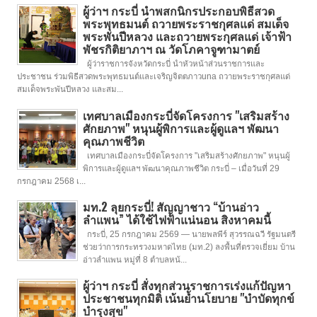
ผู้ว่าฯ กระบี่ นำพสกนิกรประกอบพิธีสวด
พระพุทธมนต์ ถวายพระราชกุศลแด่ สมเด็จ
พระพันปีหลวง และถวายพระกุศลแด่ เจ้าฟ้า
พัชรกิติยาภาฯ ณ วัดโภคาจูฑามาตย์
ผู้ว่าราชการจังหวัดกระบี่ นำหัวหน้าส่วนราชการและ
ประชาชน ร่วมพิธีสวดพระพุทธมนต์และเจริญจิตตภาวuna ถวายพระราชกุศลแด่
สมเด็จพระพันปีหลวง และสม...
เทศบาลเมืองกระบี่จัดโครงการ "เสริมสร้าง
ศักยภาพ" หนุนผู้พิการและผู้ดูแลฯ พัฒนา
คุณภาพชีวิต
เทศบาลเมืองกระบี่จัดโครงการ "เสริมสร้างศักยภาพ" หนุนผู้
พิการและผู้ดูแลฯ พัฒนาคุณภาพชีวิต กระบี่ – เมื่อวันที่ 29
กรกฎาคม 2568 เ...
มท.2 ลุยกระบี่! สัญญาชาว “บ้านอ่าว
ลำแพน” ได้ใช้ไฟฟ้าแน่นอน สิงหาคมนี้
กระบี่, 25 กรกฎาคม 2569 — นายพลพีร์ สุวรรณฉวี รัฐมนตรี
ช่วยว่าการกระทรวงมหาดไทย (มท.2) ลงพื้นที่ตรวจเยี่ยม บ้าน
อ่าวลำแพน หมู่ที่ 8 ตำบลหน้...
ผู้ว่าฯ กระบี่ สั่งทุกส่วนราชการเร่งแก้ปัญหา
ประชาชนทุกมิติ เน้นย้ำนโยบาย "บำบัดทุกข์
บำรุงสุข"