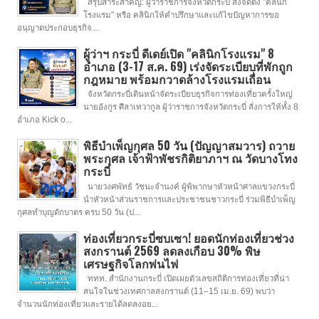
สรุปสาระสำคัญ: ผู้ว่าราชการจังหวัดกระบี่ สั่งจัดตั้ง "คลินิก
โรงแรม" หรือ คลินิกให้คำปรึกษาและแก้ไขปัญหาการขอ
อนุญาตประกอบธุรกิจ...
ผู้ว่าฯ กระบี่ ดีเดย์เปิด "คลินิกโรงแรม" 8
อำเภอ (3-17 ส.ค. 69) เร่งจัดระเบียบที่พักถูก
กฎหมาย พร้อมกวาดล้างโรงแรมเถื่อน
จังหวัดกระบี่เดินหน้าจัดระเบียบธุรกิจการท่องเที่ยวครั้งใหญ่
นายอังกูร ศีลาเทวากูล ผู้ว่าราชการจังหวัดกระบี่ สั่งการให้ทั้ง 8
อำเภอ Kick o...
พิธีบำเพ็ญกุศล 50 วัน (ปัญญาสมวาร) ถวาย
พระกุศล เจ้าฟ้าพัชรกิติยาภาฯ ณ วัดบางโทง
กระบี่
นายวงศพัทธ์ วัชนะจำนงค์ ผู้พิพากษาหัวหน้าศาลแขวงกระบี่
นำหัวหน้าส่วนราชการและประชาชนชาวกระบี่ ร่วมพิธีบำเพ็ญ
กุศลทำบุญตักบาตร ครบ 50 วัน (ป...
ท่องเที่ยวกระบี่ซบเซา! ยอดนักท่องเที่ยวช่วง
สงกรานต์ 2569 ลดลงเกือบ 30% พิษ
เศรษฐกิจโลกพ่นไฟ
ททท. สำนักงานกระบี่ เปิดเผยตัวเลขสถิติการท่องเที่ยวที่น่า
สนใจในช่วงเทศกาลสงกรานต์ (11–15 เม.ย. 69) พบว่า
จำนวนนักท่องเที่ยวและรายได้ลดลงอย...