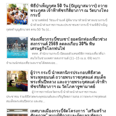
พิธีบำเพ็ญกุศล 50 วัน (ปัญญาสมวาร) ถวาย
พระกุศล เจ้าฟ้าพัชรกิติยาภาฯ ณ วัดบางโทง
กระบี่
นายวงศพัทธ์ วัชนะจำนงค์ ผู้พิพากษาหัวหน้าศาลแขวงกระบี่
นำหัวหน้าส่วนราชการและประชาชนชาวกระบี่ ร่วมพิธีบำเพ็ญ
กุศลทำบุญตักบาตร ครบ 50 วัน (ป...
ท่องเที่ยวกระบี่ซบเซา! ยอดนักท่องเที่ยวช่วง
สงกรานต์ 2569 ลดลงเกือบ 30% พิษ
เศรษฐกิจโลกพ่นไฟ
ททท. สำนักงานกระบี่ เปิดเผยตัวเลขสถิติการท่องเที่ยวที่น่า
สนใจในช่วงเทศกาลสงกรานต์ (11–15 เม.ย. 69) พบว่า
จำนวนนักท่องเที่ยวและรายได้ลดลงอย...
ผู้ว่าฯ กระบี่ นำพสกนิกรประกอบพิธีสวด
พระพุทธมนต์ ถวายพระราชกุศลแด่ สมเด็จ
พระพันปีหลวง และถวายพระกุศลแด่ เจ้าฟ้า
พัชรกิติยาภาฯ ณ วัดโภคาจูฑามาตย์
ผู้ว่าราชการจังหวัดกระบี่ นำหัวหน้าส่วนราชการและ
ประชาชน ร่วมพิธีสวดพระพุทธมนต์และเจริญจิตตภาวuna ถวายพระราชกุศลแด่
สมเด็จพระพันปีหลวง และสม...
เทศบาลเมืองกระบี่จัดโครงการ "เสริมสร้าง
ศักยภาพ" หนุนผู้พิการและผู้ดูแลฯ พัฒนา