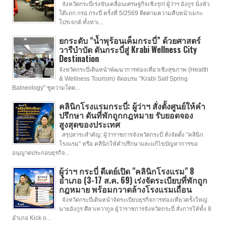
จังหวัดกระบี่เร่งขับเคลื่อนเศรษฐกิจเชิงรุก! ผู้ว่าฯ อังกูร นั่งหัว
โต๊ะถก กรอ.กระบี่ ครั้งที่ 5/2569 ติดตามความคืบหน้าเมกะ
โปรเจกต์ ทั้งท่าเ...
ยกระดับ “น้ำพุร้อนเค็มกระบี่” ด้วยศาสตร์
วารีบำบัด ดันกระบี่สู่ Krabi Wellness City
Destination
จังหวัดกระบี่เดินหน้าพัฒนาการท่องเที่ยวเชิงสุขภาพ (Health
& Wellness Tourism) จัดอบรม "Krabi Salt Spring
Balneology" ชูความโดด...
คลินิกโรงแรมกระบี่: ผู้ว่าฯ สั่งตั้งศูนย์ให้คำ
ปรึกษา ดันที่พักถูกกฎหมาย รับยอดจอง
สูงสุดของประเทศ
สรุปสาระสำคัญ: ผู้ว่าราชการจังหวัดกระบี่ สั่งจัดตั้ง "คลินิก
โรงแรม" หรือ คลินิกให้คำปรึกษาและแก้ไขปัญหาการขอ
อนุญาตประกอบธุรกิจ...
ผู้ว่าฯ กระบี่ ดีเดย์เปิด "คลินิกโรงแรม" 8
อำเภอ (3-17 ส.ค. 69) เร่งจัดระเบียบที่พักถูก
กฎหมาย พร้อมกวาดล้างโรงแรมเถื่อน
จังหวัดกระบี่เดินหน้าจัดระเบียบธุรกิจการท่องเที่ยวครั้งใหญ่
นายอังกูร ศีลาเทวากูล ผู้ว่าราชการจังหวัดกระบี่ สั่งการให้ทั้ง 8
อำเภอ Kick o...