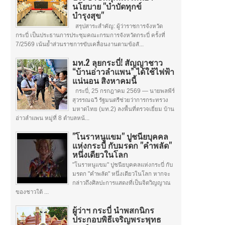
นโยบาย "บำบัดทุกข์
บำรุงสุข"
สรุปสาระสำคัญ: ผู้ว่าราชการจังหวัด
กระบี่ เป็นประธานการประชุมคณะกรมการจังหวัดกระบี่ ครั้งที่
7/2569 เน้นย้ำส่วนราชการขับเคลื่อนงานตามข้อสั...
มท.2 ลุยกระบี่! สัญญาชาว
“บ้านอ่าวลำแพน” ได้ใช้ไฟฟ้า
แน่นอน สิงหาคมนี้
กระบี่, 25 กรกฎาคม 2569 — นายพลพีร์
สุวรรณฉวี รัฐมนตรีช่วยว่าการกระทรวง
มหาดไทย (มท.2) ลงพื้นที่ตรวจเยี่ยม บ้าน
อ่าวลำแพน หมู่ที่ 8 ตำบลหน้...
"โนราหนูแขม" ปูชนียบุคคล
แห่งกระบี่ กับมรดก "คำพลัด"
หนึ่งเดียวในโลก
"โนราหนูแขม" ปูชนียบุคคลแห่งกระบี่ กับ
มรดก "คำพลัด" หนึ่งเดียวในโลก หากจะ
กล่าวถึงศิลปะการแสดงที่เป็นจิตวิญญาณ
ของชาวใต้ ...
ผู้ว่าฯ กระบี่ นำพสกนิกร
ประกอบพิธีเจริญพระพุทธ