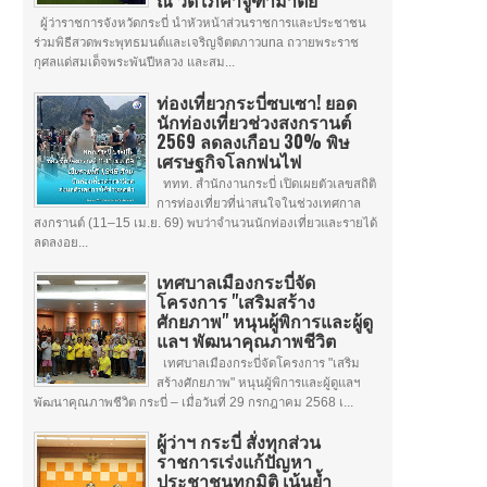
ณ วัดโภคาจูฑามาตย์
ผู้ว่าราชการจังหวัดกระบี่ นำหัวหน้าส่วนราชการและประชาชน
ร่วมพิธีสวดพระพุทธมนต์และเจริญจิตตภาวuna ถวายพระราช
กุศลแด่สมเด็จพระพันปีหลวง และสม...
ท่องเที่ยวกระบี่ซบเซา! ยอด
นักท่องเที่ยวช่วงสงกรานต์
2569 ลดลงเกือบ 30% พิษ
เศรษฐกิจโลกพ่นไฟ
ททท. สำนักงานกระบี่ เปิดเผยตัวเลขสถิติ
การท่องเที่ยวที่น่าสนใจในช่วงเทศกาล
สงกรานต์ (11–15 เม.ย. 69) พบว่าจำนวนนักท่องเที่ยวและรายได้
ลดลงอย...
เทศบาลเมืองกระบี่จัด
โครงการ "เสริมสร้าง
ศักยภาพ" หนุนผู้พิการและผู้ดู
แลฯ พัฒนาคุณภาพชีวิต
เทศบาลเมืองกระบี่จัดโครงการ "เสริม
สร้างศักยภาพ" หนุนผู้พิการและผู้ดูแลฯ
พัฒนาคุณภาพชีวิต กระบี่ – เมื่อวันที่ 29 กรกฎาคม 2568 เ...
ผู้ว่าฯ กระบี่ สั่งทุกส่วน
ราชการเร่งแก้ปัญหา
ประชาชนทุกมิติ เน้นย้ำ