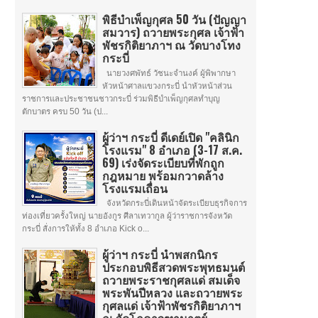
พิธีบำเพ็ญกุศล 50 วัน (ปัญญา
สมวาร) ถวายพระกุศล เจ้าฟ้า
พัชรกิติยาภาฯ ณ วัดบางโทง
กระบี่
นายวงศพัทธ์ วัชนะจำนงค์ ผู้พิพากษา
หัวหน้าศาลแขวงกระบี่ นำหัวหน้าส่วน
ราชการและประชาชนชาวกระบี่ ร่วมพิธีบำเพ็ญกุศลทำบุญ
ตักบาตร ครบ 50 วัน (ป...
ผู้ว่าฯ กระบี่ ดีเดย์เปิด "คลินิก
โรงแรม" 8 อำเภอ (3-17 ส.ค.
69) เร่งจัดระเบียบที่พักถูก
กฎหมาย พร้อมกวาดล้าง
โรงแรมเถื่อน
จังหวัดกระบี่เดินหน้าจัดระเบียบธุรกิจการ
ท่องเที่ยวครั้งใหญ่ นายอังกูร ศีลาเทวากูล ผู้ว่าราชการจังหวัด
กระบี่ สั่งการให้ทั้ง 8 อำเภอ Kick o...
ผู้ว่าฯ กระบี่ นำพสกนิกร
ประกอบพิธีสวดพระพุทธมนต์
ถวายพระราชกุศลแด่ สมเด็จ
พระพันปีหลวง และถวายพระ
กุศลแด่ เจ้าฟ้าพัชรกิติยาภาฯ