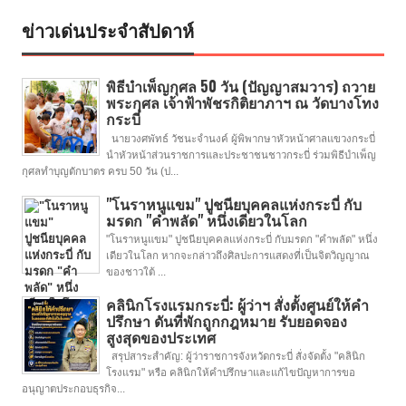
ข่าวเด่นประจำสัปดาห์
พิธีบำเพ็ญกุศล 50 วัน (ปัญญาสมวาร) ถวาย
พระกุศล เจ้าฟ้าพัชรกิติยาภาฯ ณ วัดบางโทง
กระบี่
นายวงศพัทธ์ วัชนะจำนงค์ ผู้พิพากษาหัวหน้าศาลแขวงกระบี่
นำหัวหน้าส่วนราชการและประชาชนชาวกระบี่ ร่วมพิธีบำเพ็ญ
กุศลทำบุญตักบาตร ครบ 50 วัน (ป...
"โนราหนูแขม" ปูชนียบุคคลแห่งกระบี่ กับ
มรดก "คำพลัด" หนึ่งเดียวในโลก
"โนราหนูแขม" ปูชนียบุคคลแห่งกระบี่ กับมรดก "คำพลัด" หนึ่ง
เดียวในโลก หากจะกล่าวถึงศิลปะการแสดงที่เป็นจิตวิญญาณ
ของชาวใต้ ...
คลินิกโรงแรมกระบี่: ผู้ว่าฯ สั่งตั้งศูนย์ให้คำ
ปรึกษา ดันที่พักถูกกฎหมาย รับยอดจอง
สูงสุดของประเทศ
สรุปสาระสำคัญ: ผู้ว่าราชการจังหวัดกระบี่ สั่งจัดตั้ง "คลินิก
โรงแรม" หรือ คลินิกให้คำปรึกษาและแก้ไขปัญหาการขอ
อนุญาตประกอบธุรกิจ...