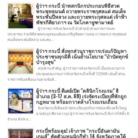
ผู้ว่าฯ กระบี่ นำพสกนิกรประกอบพิธีสวด
พระพุทธมนต์ ถวายพระราชกุศลแด่ สมเด็จ
พระพันปีหลวง และถวายพระกุศลแด่ เจ้าฟ้า
พัชรกิติยาภาฯ ณ วัดโภคาจูฑามาตย์
ผู้ว่าราชการจังหวัดกระบี่ นำหัวหน้าส่วนราชการและ
ประชาชน ร่วมพิธีสวดพระพุทธมนต์และเจริญจิตตภาวuna ถวายพระราชกุศลแด่
สมเด็จพระพันปีหลวง และสม...
ผู้ว่าฯ กระบี่ สั่งทุกส่วนราชการเร่งแก้ปัญหา
ประชาชนทุกมิติ เน้นย้ำนโยบาย "บำบัดทุกข์
บำรุงสุข"
สรุปสาระสำคัญ: ผู้ว่าราชการจังหวัดกระบี่ เป็นประธานการ
ประชุมคณะกรมการจังหวัดกระบี่ ครั้งที่ 7/2569 เน้นย้ำส่วน
ราชการขับเคลื่อนงานตามข้อสั...
ผู้ว่าฯ กระบี่ ดีเดย์เปิด "คลินิกโรงแรม" 8
อำเภอ (3-17 ส.ค. 69) เร่งจัดระเบียบที่พักถูก
กฎหมาย พร้อมกวาดล้างโรงแรมเถื่อน
จังหวัดกระบี่เดินหน้าจัดระเบียบธุรกิจการท่องเที่ยวครั้งใหญ่
นายอังกูร ศีลาเทวากูล ผู้ว่าราชการจังหวัดกระบี่ สั่งการให้ทั้ง 8
อำเภอ Kick o...
กระบี่พร้อมลุย! เจ้าภาพ “กระบี่อันดามัน
เกมส์” คัดตัวแทนนักกีฬา 14 จังหวัดภาคใต้