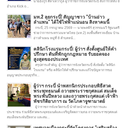
นายอังกูร ศีลาเทวากูล ผู้ว่าราชการจังหวัดกระบี่ สั่งการให้ทั้ง 8
อำเภอ Kick o...
มท.2 ลุยกระบี่! สัญญาชาว “บ้านอ่าว
ลำแพน” ได้ใช้ไฟฟ้าแน่นอน สิงหาคมนี้
กระบี่, 25 กรกฎาคม 2569 — นายพลพีร์ สุวรรณฉวี รัฐมนตรี
ช่วยว่าการกระทรวงมหาดไทย (มท.2) ลงพื้นที่ตรวจเยี่ยม บ้าน
อ่าวลำแพน หมู่ที่ 8 ตำบลหน้...
คลินิกโรงแรมกระบี่: ผู้ว่าฯ สั่งตั้งศูนย์ให้คำ
ปรึกษา ดันที่พักถูกกฎหมาย รับยอดจอง
สูงสุดของประเทศ
สรุปสาระสำคัญ: ผู้ว่าราชการจังหวัดกระบี่ สั่งจัดตั้ง "คลินิก
โรงแรม" หรือ คลินิกให้คำปรึกษาและแก้ไขปัญหาการขอ
อนุญาตประกอบธุรกิจ...
ผู้ว่าฯ กระบี่ นำพสกนิกรประกอบพิธีสวด
พระพุทธมนต์ ถวายพระราชกุศลแด่ สมเด็จ
พระพันปีหลวง และถวายพระกุศลแด่ เจ้าฟ้า
พัชรกิติยาภาฯ ณ วัดโภคาจูฑามาตย์
ผู้ว่าราชการจังหวัดกระบี่ นำหัวหน้าส่วนราชการและ
ประชาชน ร่วมพิธีสวดพระพุทธมนต์และเจริญจิตตภาวuna ถวายพระราชกุศลแด่
สมเด็จพระพันปีหลวง และสม...
เทศบาลเมืองกระบี่จัดโครงการ "เสริมสร้าง