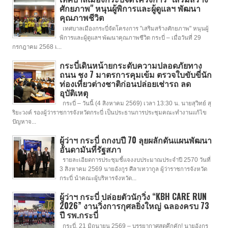
ศักยภาพ" หนุนผู้พิการและผู้ดูแลฯ พัฒนา
คุณภาพชีวิต
เทศบาลเมืองกระบี่จัดโครงการ "เสริมสร้างศักยภาพ" หนุนผู้
พิการและผู้ดูแลฯ พัฒนาคุณภาพชีวิต กระบี่ – เมื่อวันที่ 29
กรกฎาคม 2568 เ...
กระบี่เดินหน้ายกระดับความปลอดภัยทาง
ถนน ชง 7 มาตรการคุมเข้ม ตรวจใบขับขี่นัก
ท่องเที่ยวต่างชาติก่อนปล่อยเช่ารถ ลด
อุบัติเหตุ
กระบี่ – วันนี้ (4 สิงหาคม 2569) เวลา 13:30 น. นายสุวิทย์ สุ
ริยะวงค์ รองผู้ว่าราชการจังหวัดกระบี่ เป็นประธานการประชุมคณะทำงานแก้ไข
ปัญหาจ...
ผู้ว่าฯ กระบี่ ถกงบปี 70 ลุยผลักดันแผนพัฒนา
อันดามันที่รัฐสภา
รายละเอียดการประชุมชี้แจงงบประมาณประจำปี 2570 วันที่
3 สิงหาคม 2569 นายอังกูร ศีลาเทวากูล ผู้ว่าราชการจังหวัด
กระบี่ นำคณะผู้บริหารจังหวัด...
ผู้ว่าฯ กระบี่ ปล่อยตัวนักวิ่ง “KBH CARE RUN
2026” งานวิ่งการกุศลยิ่งใหญ่ ฉลองครบ 73
ปี รพ.กระบี่
กระบี่, 21 มิถุนายน 2569 – บรรยากาศสุดคึกคัก! นายอังกูร