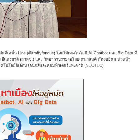
อปพลิเคชั่น Line (@traffyfondue) โดยใช้เทคโนโลยี AI Chatbot และ Big Data ที่
ีแห่งชาติ (สวทช.) และ วิทยากรบรรยายโดย ดร.วสันต์ ภัทรอธิคม หัวหน้า
์เทคโนโลยีอิเล็กทรอนิกส์และคอมพิวเตอร์แห่งชาติ (NECTEC)