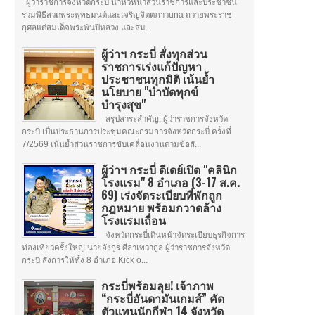
ผู้ว่าราชการจังหวัดกระบี่ นำหัวหน้าส่วนราชการและประชาชน
ร่วมพิธีสวดพระพุทธมนต์และเจริญจิตตภาวuna ถวายพระราช
กุศลแด่สมเด็จพระพันปีหลวง และสม...
ผู้ว่าฯ กระบี่ สั่งทุกส่วน
ราชการเร่งแก้ปัญหา
ประชาชนทุกมิติ เน้นย้ำ
นโยบาย "บำบัดทุกข์
บำรุงสุข"
สรุปสาระสำคัญ: ผู้ว่าราชการจังหวัด
กระบี่ เป็นประธานการประชุมคณะกรมการจังหวัดกระบี่ ครั้งที่
7/2569 เน้นย้ำส่วนราชการขับเคลื่อนงานตามข้อสั...
ผู้ว่าฯ กระบี่ ดีเดย์เปิด "คลินิก
โรงแรม" 8 อำเภอ (3-17 ส.ค.
69) เร่งจัดระเบียบที่พักถูก
กฎหมาย พร้อมกวาดล้าง
โรงแรมเถื่อน
จังหวัดกระบี่เดินหน้าจัดระเบียบธุรกิจการ
ท่องเที่ยวครั้งใหญ่ นายอังกูร ศีลาเทวากูล ผู้ว่าราชการจังหวัด
กระบี่ สั่งการให้ทั้ง 8 อำเภอ Kick o...
กระบี่พร้อมลุย! เจ้าภาพ
“กระบี่อันดามันเกมส์” คัด
ตัวแทนนักกีฬา 14 จังหวัด