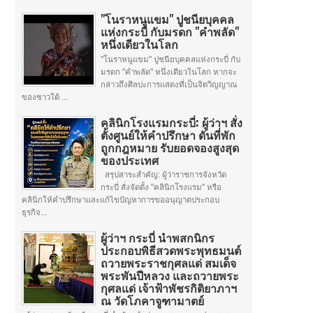
"โนราหนูแขม" ปูชนียบุคคล
แห่งกระบี่ กับมรดก "คำพลัด"
หนึ่งเดียวในโลก
"โนราหนูแขม" ปูชนียบุคคลแห่งกระบี่ กับ
มรดก "คำพลัด" หนึ่งเดียวในโลก หากจะ
กล่าวถึงศิลปะการแสดงที่เป็นจิตวิญญาณ
ของชาวใต้ ...
คลินิกโรงแรมกระบี่: ผู้ว่าฯ สั่ง
ตั้งศูนย์ให้คำปรึกษา ดันที่พัก
ถูกกฎหมาย รับยอดจองสูงสุด
ของประเทศ
สรุปสาระสำคัญ: ผู้ว่าราชการจังหวัด
กระบี่ สั่งจัดตั้ง "คลินิกโรงแรม" หรือ
คลินิกให้คำปรึกษาและแก้ไขปัญหาการขออนุญาตประกอบ
ธุรกิจ...
ผู้ว่าฯ กระบี่ นำพสกนิกร
ประกอบพิธีสวดพระพุทธมนต์
ถวายพระราชกุศลแด่ สมเด็จ
พระพันปีหลวง และถวายพระ
กุศลแด่ เจ้าฟ้าพัชรกิติยาภาฯ
ณ วัดโภคาจูฑามาตย์