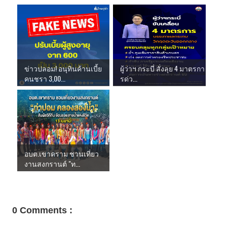
ข่าวปลอม! อนุทินค้านเบี้ย
ผู้ว่าฯ กระบี่ สั่งลุย 4 มาตรกา
คนชรา 3,00...
รด่ว...
อบต.เขาคราม ชวนเที่ยว
งานสงกรานต์ "ท...
0 Comments :