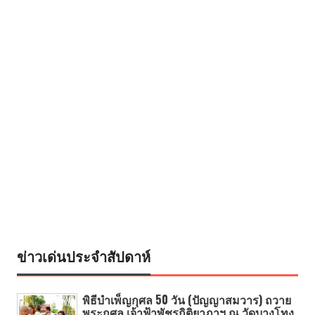
ข่าวเด่นประจำสัปดาห์
พิธีบำเพ็ญกุศล 50 วัน (ปัญญาสมวาร) ถวาย
พระกุศล เจ้าฟ้าพัชรกิติยาภาฯ ณ วัดบางโทง