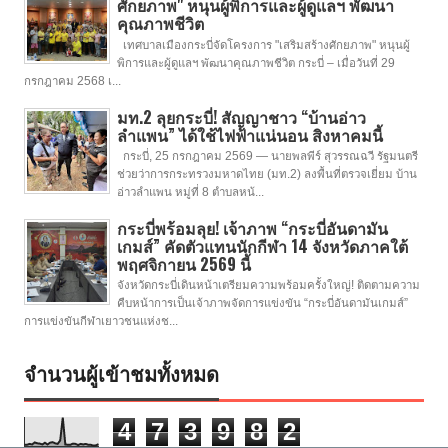
ศักยภาพ" หนุนผู้พิการและผู้ดูแลฯ พัฒนา
คุณภาพชีวิต
เทศบาลเมืองกระบี่จัดโครงการ "เสริมสร้างศักยภาพ" หนุนผู้
พิการและผู้ดูแลฯ พัฒนาคุณภาพชีวิต กระบี่ – เมื่อวันที่ 29
กรกฎาคม 2568 เ...
มท.2 ลุยกระบี่! สัญญาชาว “บ้านอ่าว
ลำแพน” ได้ใช้ไฟฟ้าแน่นอน สิงหาคมนี้
กระบี่, 25 กรกฎาคม 2569 — นายพลพีร์ สุวรรณฉวี รัฐมนตรี
ช่วยว่าการกระทรวงมหาดไทย (มท.2) ลงพื้นที่ตรวจเยี่ยม บ้าน
อ่าวลำแพน หมู่ที่ 8 ตำบลหน้...
กระบี่พร้อมลุย! เจ้าภาพ “กระบี่อันดามัน
เกมส์” คัดตัวแทนนักกีฬา 14 จังหวัดภาคใต้
พฤศจิกายน 2569 นี้
จังหวัดกระบี่เดินหน้าเตรียมความพร้อมครั้งใหญ่! ติดตามความ
คืบหน้าการเป็นเจ้าภาพจัดการแข่งขัน “กระบี่อันดามันเกมส์”
การแข่งขันกีฬาเยาวชนแห่งช...
จำนวนผู้เข้าชมทั้งหมด
4
7
3
9
8
2