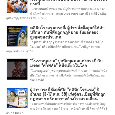
กระบี่
นายวงศพัทธ์ วัชนะจำนงค์ ผู้พิพากษาหัวหน้าศาลแขวงกระบี่
นำหัวหน้าส่วนราชการและประชาชนชาวกระบี่ ร่วมพิธีบำเพ็ญ
กุศลทำบุญตักบาตร ครบ 50 วัน (ป...
คลินิกโรงแรมกระบี่: ผู้ว่าฯ สั่งตั้งศูนย์ให้คำ
ปรึกษา ดันที่พักถูกกฎหมาย รับยอดจอง
สูงสุดของประเทศ
สรุปสาระสำคัญ: ผู้ว่าราชการจังหวัดกระบี่ สั่งจัดตั้ง "คลินิก
โรงแรม" หรือ คลินิกให้คำปรึกษาและแก้ไขปัญหาการขอ
อนุญาตประกอบธุรกิจ...
"โนราหนูแขม" ปูชนียบุคคลแห่งกระบี่ กับ
มรดก "คำพลัด" หนึ่งเดียวในโลก
"โนราหนูแขม" ปูชนียบุคคลแห่งกระบี่ กับมรดก "คำพลัด" หนึ่ง
เดียวในโลก หากจะกล่าวถึงศิลปะการแสดงที่เป็นจิตวิญญาณ
ของชาวใต้ ...
ผู้ว่าฯ กระบี่ ดีเดย์เปิด "คลินิกโรงแรม" 8
อำเภอ (3-17 ส.ค. 69) เร่งจัดระเบียบที่พักถูก
กฎหมาย พร้อมกวาดล้างโรงแรมเถื่อน
จังหวัดกระบี่เดินหน้าจัดระเบียบธุรกิจการท่องเที่ยวครั้งใหญ่
นายอังกูร ศีลาเทวากูล ผู้ว่าราชการจังหวัดกระบี่ สั่งการให้ทั้ง 8
อำเภอ Kick o...