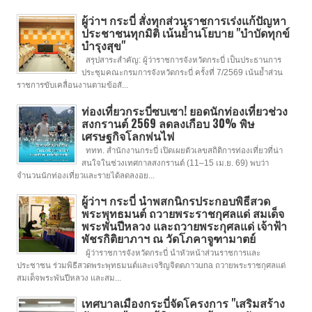
ผู้ว่าฯ กระบี่ สั่งทุกส่วนราชการเร่งแก้ปัญหา
ประชาชนทุกมิติ เน้นย้ำนโยบาย "บำบัดทุกข์
บำรุงสุข"
สรุปสาระสำคัญ: ผู้ว่าราชการจังหวัดกระบี่ เป็นประธานการ
ประชุมคณะกรมการจังหวัดกระบี่ ครั้งที่ 7/2569 เน้นย้ำส่วน
ราชการขับเคลื่อนงานตามข้อสั...
ท่องเที่ยวกระบี่ซบเซา! ยอดนักท่องเที่ยวช่วง
สงกรานต์ 2569 ลดลงเกือบ 30% พิษ
เศรษฐกิจโลกพ่นไฟ
ททท. สำนักงานกระบี่ เปิดเผยตัวเลขสถิติการท่องเที่ยวที่น่า
สนใจในช่วงเทศกาลสงกรานต์ (11–15 เม.ย. 69) พบว่า
จำนวนนักท่องเที่ยวและรายได้ลดลงอย...
ผู้ว่าฯ กระบี่ นำพสกนิกรประกอบพิธีสวด
พระพุทธมนต์ ถวายพระราชกุศลแด่ สมเด็จ
พระพันปีหลวง และถวายพระกุศลแด่ เจ้าฟ้า
พัชรกิติยาภาฯ ณ วัดโภคาจูฑามาตย์
ผู้ว่าราชการจังหวัดกระบี่ นำหัวหน้าส่วนราชการและ
ประชาชน ร่วมพิธีสวดพระพุทธมนต์และเจริญจิตตภาวuna ถวายพระราชกุศลแด่
สมเด็จพระพันปีหลวง และสม...
เทศบาลเมืองกระบี่จัดโครงการ "เสริมสร้าง