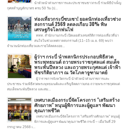
นำหัวหน้าส่วนราชการและประชาชนชาวกระบี่ ร่วมพิธีบำเพ็ญ
กุศลทำบุญตักบาตร ครบ 50 วัน (ป...
ท่องเที่ยวกระบี่ซบเซา! ยอดนักท่องเที่ยวช่วง
สงกรานต์ 2569 ลดลงเกือบ 30% พิษ
เศรษฐกิจโลกพ่นไฟ
ททท. สำนักงานกระบี่ เปิดเผยตัวเลขสถิติการท่องเที่ยวที่น่า
สนใจในช่วงเทศกาลสงกรานต์ (11–15 เม.ย. 69) พบว่า
จำนวนนักท่องเที่ยวและรายได้ลดลงอย...
ผู้ว่าฯ กระบี่ นำพสกนิกรประกอบพิธีสวด
พระพุทธมนต์ ถวายพระราชกุศลแด่ สมเด็จ
พระพันปีหลวง และถวายพระกุศลแด่ เจ้าฟ้า
พัชรกิติยาภาฯ ณ วัดโภคาจูฑามาตย์
ผู้ว่าราชการจังหวัดกระบี่ นำหัวหน้าส่วนราชการและ
ประชาชน ร่วมพิธีสวดพระพุทธมนต์และเจริญจิตตภาวuna ถวายพระราชกุศลแด่
สมเด็จพระพันปีหลวง และสม...
เทศบาลเมืองกระบี่จัดโครงการ "เสริมสร้าง
ศักยภาพ" หนุนผู้พิการและผู้ดูแลฯ พัฒนา
คุณภาพชีวิต
เทศบาลเมืองกระบี่จัดโครงการ "เสริมสร้างศักยภาพ" หนุนผู้
พิการและผู้ดูแลฯ พัฒนาคุณภาพชีวิต กระบี่ – เมื่อวันที่ 29
กรกฎาคม 2568 เ...