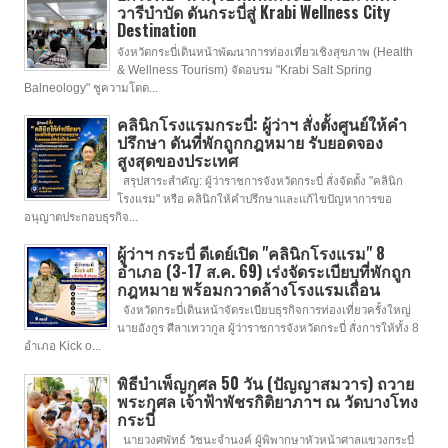
วารีบำบัด ดันกระบี่สู่ Krabi Wellness City
Destination
จังหวัดกระบี่เดินหน้าพัฒนาการท่องเที่ยวเชิงสุขภาพ (Health
& Wellness Tourism) จัดอบรม "Krabi Salt Spring
Balneology" ชูความโดด...
คลินิกโรงแรมกระบี่: ผู้ว่าฯ สั่งตั้งศูนย์ให้คำ
ปรึกษา ดันที่พักถูกกฎหมาย รับยอดจอง
สูงสุดของประเทศ
สรุปสาระสำคัญ: ผู้ว่าราชการจังหวัดกระบี่ สั่งจัดตั้ง "คลินิก
โรงแรม" หรือ คลินิกให้คำปรึกษาและแก้ไขปัญหาการขอ
อนุญาตประกอบธุรกิจ...
ผู้ว่าฯ กระบี่ ดีเดย์เปิด "คลินิกโรงแรม" 8
อำเภอ (3-17 ส.ค. 69) เร่งจัดระเบียบที่พักถูก
กฎหมาย พร้อมกวาดล้างโรงแรมเถื่อน
จังหวัดกระบี่เดินหน้าจัดระเบียบธุรกิจการท่องเที่ยวครั้งใหญ่
นายอังกูร ศีลาเทวากูล ผู้ว่าราชการจังหวัดกระบี่ สั่งการให้ทั้ง 8
อำเภอ Kick o...
พิธีบำเพ็ญกุศล 50 วัน (ปัญญาสมวาร) ถวาย
พระกุศล เจ้าฟ้าพัชรกิติยาภาฯ ณ วัดบางโทง
กระบี่
นายวงศพัทธ์ วัชนะจำนงค์ ผู้พิพากษาหัวหน้าศาลแขวงกระบี่