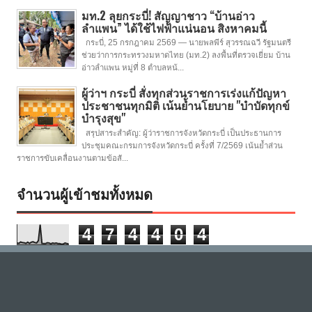
มท.2 ลุยกระบี่! สัญญาชาว “บ้านอ่าว
ลำแพน” ได้ใช้ไฟฟ้าแน่นอน สิงหาคมนี้
กระบี่, 25 กรกฎาคม 2569 — นายพลพีร์ สุวรรณฉวี รัฐมนตรี
ช่วยว่าการกระทรวงมหาดไทย (มท.2) ลงพื้นที่ตรวจเยี่ยม บ้าน
อ่าวลำแพน หมู่ที่ 8 ตำบลหน้...
ผู้ว่าฯ กระบี่ สั่งทุกส่วนราชการเร่งแก้ปัญหา
ประชาชนทุกมิติ เน้นย้ำนโยบาย "บำบัดทุกข์
บำรุงสุข"
สรุปสาระสำคัญ: ผู้ว่าราชการจังหวัดกระบี่ เป็นประธานการ
ประชุมคณะกรมการจังหวัดกระบี่ ครั้งที่ 7/2569 เน้นย้ำส่วน
ราชการขับเคลื่อนงานตามข้อสั...
จำนวนผู้เข้าชมทั้งหมด
4
7
4
4
0
4