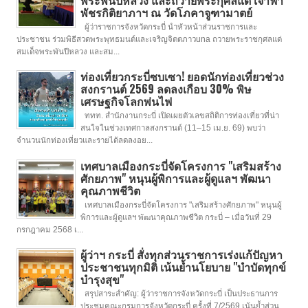
พัชรกิติยาภาฯ ณ วัดโภคาจูฑามาตย์
ผู้ว่าราชการจังหวัดกระบี่ นำหัวหน้าส่วนราชการและ
ประชาชน ร่วมพิธีสวดพระพุทธมนต์และเจริญจิตตภาวuna ถวายพระราชกุศลแด่
สมเด็จพระพันปีหลวง และสม...
ท่องเที่ยวกระบี่ซบเซา! ยอดนักท่องเที่ยวช่วง
สงกรานต์ 2569 ลดลงเกือบ 30% พิษ
เศรษฐกิจโลกพ่นไฟ
ททท. สำนักงานกระบี่ เปิดเผยตัวเลขสถิติการท่องเที่ยวที่น่า
สนใจในช่วงเทศกาลสงกรานต์ (11–15 เม.ย. 69) พบว่า
จำนวนนักท่องเที่ยวและรายได้ลดลงอย...
เทศบาลเมืองกระบี่จัดโครงการ "เสริมสร้าง
ศักยภาพ" หนุนผู้พิการและผู้ดูแลฯ พัฒนา
คุณภาพชีวิต
เทศบาลเมืองกระบี่จัดโครงการ "เสริมสร้างศักยภาพ" หนุนผู้
พิการและผู้ดูแลฯ พัฒนาคุณภาพชีวิต กระบี่ – เมื่อวันที่ 29
กรกฎาคม 2568 เ...
ผู้ว่าฯ กระบี่ สั่งทุกส่วนราชการเร่งแก้ปัญหา
ประชาชนทุกมิติ เน้นย้ำนโยบาย "บำบัดทุกข์
บำรุงสุข"
สรุปสาระสำคัญ: ผู้ว่าราชการจังหวัดกระบี่ เป็นประธานการ
ประชุมคณะกรมการจังหวัดกระบี่ ครั้งที่ 7/2569 เน้นย้ำส่วน