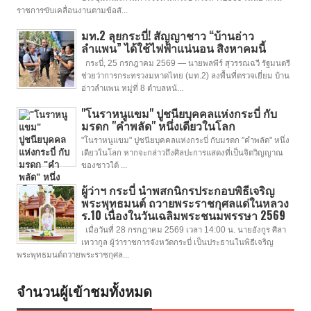
ราชการขับเคลื่อนงานตามข้อสั...
มท.2 ลุยกระบี่! สัญญาชาว “บ้านอ่าว
ลำแพน” ได้ใช้ไฟฟ้าแน่นอน สิงหาคมนี้
กระบี่, 25 กรกฎาคม 2569 — นายพลพีร์ สุวรรณฉวี รัฐมนตรี
ช่วยว่าการกระทรวงมหาดไทย (มท.2) ลงพื้นที่ตรวจเยี่ยม บ้าน
อ่าวลำแพน หมู่ที่ 8 ตำบลหน้...
"โนราหนูแขม" ปูชนียบุคคลแห่งกระบี่ กับ
มรดก "คำพลัด" หนึ่งเดียวในโลก
"โนราหนูแขม" ปูชนียบุคคลแห่งกระบี่ กับมรดก "คำพลัด" หนึ่ง
เดียวในโลก หากจะกล่าวถึงศิลปะการแสดงที่เป็นจิตวิญญาณ
ของชาวใต้ ...
ผู้ว่าฯ กระบี่ นำพสกนิกรประกอบพิธีเจริญ
พระพุทธมนต์ ถวายพระราชกุศลแด่ในหลวง
ร.10 เนื่องในวันเฉลิมพระชนมพรรษา 2569
เมื่อวันที่ 28 กรกฎาคม 2569 เวลา 14:00 น. นายอังกูร ศีลา
เทวากูล ผู้ว่าราชการจังหวัดกระบี่ เป็นประธานในพิธีเจริญ
พระพุทธมนต์ถวายพระราชกุศล...
จำนวนผู้เข้าชมทั้งหมด