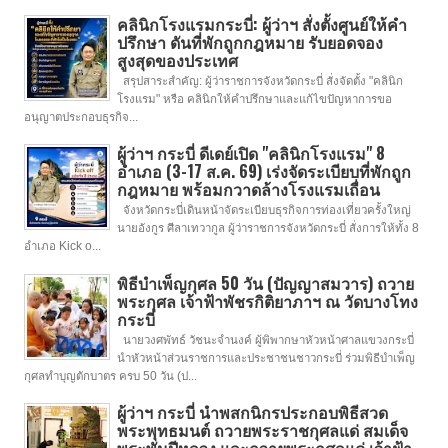
คลินิกโรงแรมกระบี่: ผู้ว่าฯ สั่งตั้งศูนย์ให้คำ
ปรึกษา ดันที่พักถูกกฎหมาย รับยอดจอง
สูงสุดของประเทศ
สรุปสาระสำคัญ: ผู้ว่าราชการจังหวัดกระบี่ สั่งจัดตั้ง "คลินิก
โรงแรม" หรือ คลินิกให้คำปรึกษาและแก้ไขปัญหาการขอ
อนุญาตประกอบธุรกิจ...
ผู้ว่าฯ กระบี่ ดีเดย์เปิด "คลินิกโรงแรม" 8
อำเภอ (3-17 ส.ค. 69) เร่งจัดระเบียบที่พักถูก
กฎหมาย พร้อมกวาดล้างโรงแรมเถื่อน
จังหวัดกระบี่เดินหน้าจัดระเบียบธุรกิจการท่องเที่ยวครั้งใหญ่
นายอังกูร ศีลาเทวากูล ผู้ว่าราชการจังหวัดกระบี่ สั่งการให้ทั้ง 8
อำเภอ Kick o...
พิธีบำเพ็ญกุศล 50 วัน (ปัญญาสมวาร) ถวาย
พระกุศล เจ้าฟ้าพัชรกิติยาภาฯ ณ วัดบางโทง
กระบี่
นายวงศพัทธ์ วัชนะจำนงค์ ผู้พิพากษาหัวหน้าศาลแขวงกระบี่
นำหัวหน้าส่วนราชการและประชาชนชาวกระบี่ ร่วมพิธีบำเพ็ญ
กุศลทำบุญตักบาตร ครบ 50 วัน (ป...
ผู้ว่าฯ กระบี่ นำพสกนิกรประกอบพิธีสวด
พระพุทธมนต์ ถวายพระราชกุศลแด่ สมเด็จ
พระพันปีหลวง และถวายพระกุศลแด่ เจ้าฟ้า