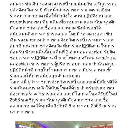
สมควร ขันเงิน รอง ผวจ.กระบี่ นายนันธวัช เจริญวรรณ
ปลัดจังหวัดกระบี่ หัวหน้าส่วนราชการ มาตรวจเยี่ยม
ร้านนาวากาชาด เพื่อให้กำลังใจ จนท.ปฏิบัติงาน และ
พบปะประชาชน ที่มาเดินเที่ยวชมงาน และสนั
บสนุนตัก
มัจฉากาชาด และซื้อสลากกาชาด ซึ่งนำรสยได้
สนับสนุนกิจการสาธารณกุศล โดยมี นางดวงสุดา ขัน
เงิน รองนายกเหล่ากาชาดจังหวัดกระบี่ กรรมการ และ
สมาชิกเหล่ากาชาดจังหวัด ที่มาร่วมปฏิบัติงาน ให้การ
ต้อนรับ ซึ่งงานคืนนี้เป็นคืนที่ 2 อำเภอคลองท่อม รับผิด
ชอบเวรการปฏิบัติงาน มี นายไพศาล ศรีเทพ นายอำเภอ
คลองท่อม ข้าราชการ ผู้บริหาร อปท. และ กำนัน ผญบ.
ปฏิบัติหน้าที่ ภายในร้านนาวากาชาด มีประลาชนเข้า
ร่วมและให้การสนับสสุนจำนวนมาก
โอกาสนี้ ผู้ว่าราชการจังหวัดกระบี่ และแบกผํ้มีเกียรติได้
ร่วมกันมอบรางวัลให้กับผู้โชคดีด้วย สำหรับประชาชน
ต้องการสร้างสาธารณกุศล และมีโอกาสโชคดีรับปีใหม่
2563 ขอเชิญร่วมสนับสนุนตักมัจฉากาชาด และซื้อ
สลากกาชาด ได้ทุกคืนถึงวันที่ 6 มกราคม 2563 ณ ร้าน
นาวากาชาด