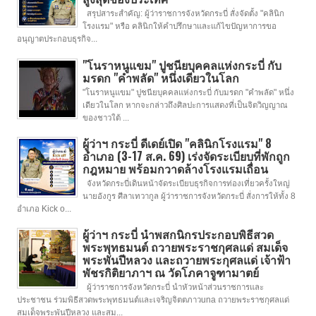
สรุปสาระสำคัญ: ผู้ว่าราชการจังหวัดกระบี่ สั่งจัดตั้ง "คลินิก
โรงแรม" หรือ คลินิกให้คำปรึกษาและแก้ไขปัญหาการขอ
อนุญาตประกอบธุรกิจ...
"โนราหนูแขม" ปูชนียบุคคลแห่งกระบี่ กับ
มรดก "คำพลัด" หนึ่งเดียวในโลก
"โนราหนูแขม" ปูชนียบุคคลแห่งกระบี่ กับมรดก "คำพลัด" หนึ่ง
เดียวในโลก หากจะกล่าวถึงศิลปะการแสดงที่เป็นจิตวิญญาณ
ของชาวใต้ ...
ผู้ว่าฯ กระบี่ ดีเดย์เปิด "คลินิกโรงแรม" 8
อำเภอ (3-17 ส.ค. 69) เร่งจัดระเบียบที่พักถูก
กฎหมาย พร้อมกวาดล้างโรงแรมเถื่อน
จังหวัดกระบี่เดินหน้าจัดระเบียบธุรกิจการท่องเที่ยวครั้งใหญ่
นายอังกูร ศีลาเทวากูล ผู้ว่าราชการจังหวัดกระบี่ สั่งการให้ทั้ง 8
อำเภอ Kick o...
ผู้ว่าฯ กระบี่ นำพสกนิกรประกอบพิธีสวด
พระพุทธมนต์ ถวายพระราชกุศลแด่ สมเด็จ
พระพันปีหลวง และถวายพระกุศลแด่ เจ้าฟ้า
พัชรกิติยาภาฯ ณ วัดโภคาจูฑามาตย์
ผู้ว่าราชการจังหวัดกระบี่ นำหัวหน้าส่วนราชการและ
ประชาชน ร่วมพิธีสวดพระพุทธมนต์และเจริญจิตตภาวuna ถวายพระราชกุศลแด่
สมเด็จพระพันปีหลวง และสม...