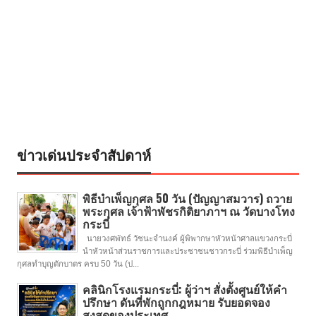
ข่าวเด่นประจำสัปดาห์
พิธีบำเพ็ญกุศล 50 วัน (ปัญญาสมวาร) ถวาย
พระกุศล เจ้าฟ้าพัชรกิติยาภาฯ ณ วัดบางโทง
กระบี่
นายวงศพัทธ์ วัชนะจำนงค์ ผู้พิพากษาหัวหน้าศาลแขวงกระบี่
นำหัวหน้าส่วนราชการและประชาชนชาวกระบี่ ร่วมพิธีบำเพ็ญ
กุศลทำบุญตักบาตร ครบ 50 วัน (ป...
คลินิกโรงแรมกระบี่: ผู้ว่าฯ สั่งตั้งศูนย์ให้คำ
ปรึกษา ดันที่พักถูกกฎหมาย รับยอดจอง
สูงสุดของประเทศ