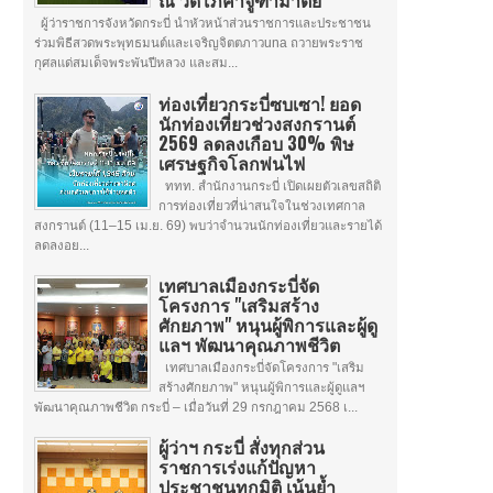
ณ วัดโภคาจูฑามาตย์
ผู้ว่าราชการจังหวัดกระบี่ นำหัวหน้าส่วนราชการและประชาชน
ร่วมพิธีสวดพระพุทธมนต์และเจริญจิตตภาวuna ถวายพระราช
กุศลแด่สมเด็จพระพันปีหลวง และสม...
ท่องเที่ยวกระบี่ซบเซา! ยอด
นักท่องเที่ยวช่วงสงกรานต์
2569 ลดลงเกือบ 30% พิษ
เศรษฐกิจโลกพ่นไฟ
ททท. สำนักงานกระบี่ เปิดเผยตัวเลขสถิติ
การท่องเที่ยวที่น่าสนใจในช่วงเทศกาล
สงกรานต์ (11–15 เม.ย. 69) พบว่าจำนวนนักท่องเที่ยวและรายได้
ลดลงอย...
เทศบาลเมืองกระบี่จัด
โครงการ "เสริมสร้าง
ศักยภาพ" หนุนผู้พิการและผู้ดู
แลฯ พัฒนาคุณภาพชีวิต
เทศบาลเมืองกระบี่จัดโครงการ "เสริม
สร้างศักยภาพ" หนุนผู้พิการและผู้ดูแลฯ
พัฒนาคุณภาพชีวิต กระบี่ – เมื่อวันที่ 29 กรกฎาคม 2568 เ...
ผู้ว่าฯ กระบี่ สั่งทุกส่วน
ราชการเร่งแก้ปัญหา
ประชาชนทุกมิติ เน้นย้ำ