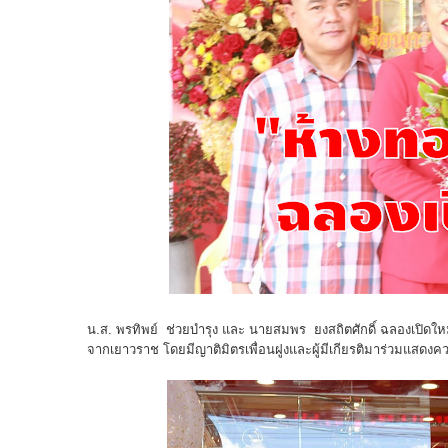
น.ส. พรทิพย์ ช่วยบำรุง และ นายสมพร ยงสถิตศักดิ์ ฉลองเปิดใ
จากเยาวราช โดยมีญาติมิตรเพื่อนฝูงและผู้มีเกียรติมาร่วมแสดงค