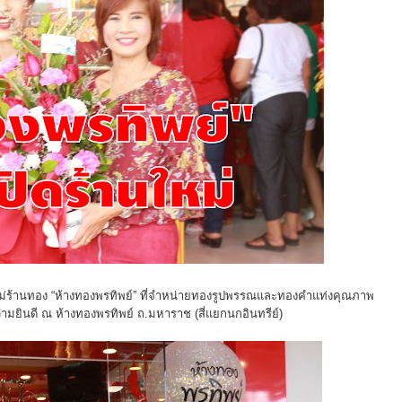
หม่ร้านทอง “ห้างทองพรทิพย์” ที่จำหน่ายทองรูปพรรณและทองคำแท่งคุณภาพ
วามยินดี ณ ห้างทองพรทิพย์ ถ.มหาราช (สี่แยกนกอินทรีย์)