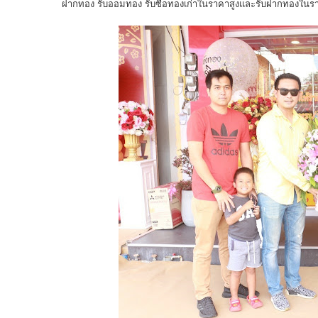
ฝากทอง รับออมทอง รับซื้อทองเก่าในราคาสูงและรับฝากทองในรา