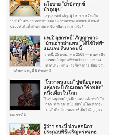
นโยบาย "บำบัดทุกข์
บำรุงสุข"
สรุปสาระสำคัญ: ผู้ว่าราชการจังหวัด
กระบี่ เป็นประธานการประชุมคณะกรมการจังหวัดกระบี่ ครั้งที่
7/2569 เน้นย้ำส่วนราชการขับเคลื่อนงานตามข้อสั...
มท.2 ลุยกระบี่! สัญญาชาว
“บ้านอ่าวลำแพน” ได้ใช้ไฟฟ้า
แน่นอน สิงหาคมนี้
กระบี่, 25 กรกฎาคม 2569 — นายพลพีร์
สุวรรณฉวี รัฐมนตรีช่วยว่าการกระทรวง
มหาดไทย (มท.2) ลงพื้นที่ตรวจเยี่ยม บ้าน
อ่าวลำแพน หมู่ที่ 8 ตำบลหน้...
"โนราหนูแขม" ปูชนียบุคคล
แห่งกระบี่ กับมรดก "คำพลัด"
หนึ่งเดียวในโลก
"โนราหนูแขม" ปูชนียบุคคลแห่งกระบี่ กับ
มรดก "คำพลัด" หนึ่งเดียวในโลก หากจะ
กล่าวถึงศิลปะการแสดงที่เป็นจิตวิญญาณ
ของชาวใต้ ...
ผู้ว่าฯ กระบี่ นำพสกนิกร
ประกอบพิธีเจริญพระพุทธ