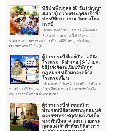
พิธีบำเพ็ญกุศล 50 วัน (ปัญญา
สมวาร) ถวายพระกุศล เจ้าฟ้า
พัชรกิติยาภาฯ ณ วัดบางโทง
กระบี่
นายวงศพัทธ์ วัชนะจำนงค์ ผู้พิพากษา
หัวหน้าศาลแขวงกระบี่ นำหัวหน้าส่วน
ราชการและประชาชนชาวกระบี่ ร่วมพิธีบำเพ็ญกุศลทำบุญ
ตักบาตร ครบ 50 วัน (ป...
ผู้ว่าฯ กระบี่ ดีเดย์เปิด "คลินิก
โรงแรม" 8 อำเภอ (3-17 ส.ค.
69) เร่งจัดระเบียบที่พักถูก
กฎหมาย พร้อมกวาดล้าง
โรงแรมเถื่อน
จังหวัดกระบี่เดินหน้าจัดระเบียบธุรกิจการ
ท่องเที่ยวครั้งใหญ่ นายอังกูร ศีลาเทวากูล ผู้ว่าราชการจังหวัด
กระบี่ สั่งการให้ทั้ง 8 อำเภอ Kick o...
ผู้ว่าฯ กระบี่ นำพสกนิกร
ประกอบพิธีสวดพระพุทธมนต์
ถวายพระราชกุศลแด่ สมเด็จ
พระพันปีหลวง และถวายพระ
กุศลแด่ เจ้าฟ้าพัชรกิติยาภาฯ