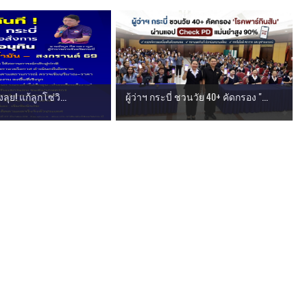
่งลุย! แก้ลูกโซ่วิ...
ผู้ว่าฯ กระบี่ ชวนวัย 40+ คัดกรอง "...