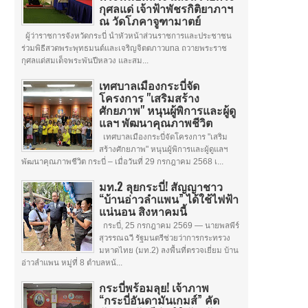
กุศลแด่ เจ้าฟ้าพัชรกิติยาภาฯ
ณ วัดโภคาจูฑามาตย์
ผู้ว่าราชการจังหวัดกระบี่ นำหัวหน้าส่วนราชการและประชาชน
ร่วมพิธีสวดพระพุทธมนต์และเจริญจิตตภาวuna ถวายพระราช
กุศลแด่สมเด็จพระพันปีหลวง และสม...
เทศบาลเมืองกระบี่จัด
โครงการ "เสริมสร้าง
ศักยภาพ" หนุนผู้พิการและผู้ดู
แลฯ พัฒนาคุณภาพชีวิต
เทศบาลเมืองกระบี่จัดโครงการ "เสริม
สร้างศักยภาพ" หนุนผู้พิการและผู้ดูแลฯ
พัฒนาคุณภาพชีวิต กระบี่ – เมื่อวันที่ 29 กรกฎาคม 2568 เ...
มท.2 ลุยกระบี่! สัญญาชาว
“บ้านอ่าวลำแพน” ได้ใช้ไฟฟ้า
แน่นอน สิงหาคมนี้
กระบี่, 25 กรกฎาคม 2569 — นายพลพีร์
สุวรรณฉวี รัฐมนตรีช่วยว่าการกระทรวง
มหาดไทย (มท.2) ลงพื้นที่ตรวจเยี่ยม บ้าน
อ่าวลำแพน หมู่ที่ 8 ตำบลหน้...
กระบี่พร้อมลุย! เจ้าภาพ
“กระบี่อันดามันเกมส์” คัด