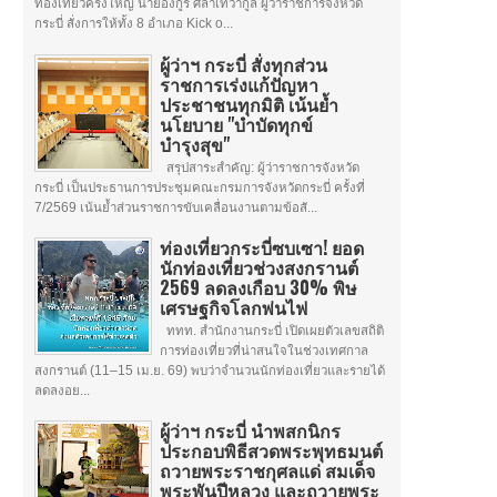
ท่องเที่ยวครั้งใหญ่ นายอังกูร ศีลาเทวากูล ผู้ว่าราชการจังหวัด
กระบี่ สั่งการให้ทั้ง 8 อำเภอ Kick o...
ผู้ว่าฯ กระบี่ สั่งทุกส่วน
ราชการเร่งแก้ปัญหา
ประชาชนทุกมิติ เน้นย้ำ
นโยบาย "บำบัดทุกข์
บำรุงสุข"
สรุปสาระสำคัญ: ผู้ว่าราชการจังหวัด
กระบี่ เป็นประธานการประชุมคณะกรมการจังหวัดกระบี่ ครั้งที่
7/2569 เน้นย้ำส่วนราชการขับเคลื่อนงานตามข้อสั...
ท่องเที่ยวกระบี่ซบเซา! ยอด
นักท่องเที่ยวช่วงสงกรานต์
2569 ลดลงเกือบ 30% พิษ
เศรษฐกิจโลกพ่นไฟ
ททท. สำนักงานกระบี่ เปิดเผยตัวเลขสถิติ
การท่องเที่ยวที่น่าสนใจในช่วงเทศกาล
สงกรานต์ (11–15 เม.ย. 69) พบว่าจำนวนนักท่องเที่ยวและรายได้
ลดลงอย...
ผู้ว่าฯ กระบี่ นำพสกนิกร
ประกอบพิธีสวดพระพุทธมนต์
ถวายพระราชกุศลแด่ สมเด็จ
พระพันปีหลวง และถวายพระ