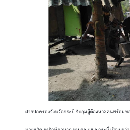
ฝ่ายปกครองจังหวัดกระบี่​ จับกุมผู้ต้องหา​3​คน​พร้
นายธวัช จงรักษ์ภูวนา​ถ หน.ศอ.ปส.จ.กระบี่​ เปิดเผยว่