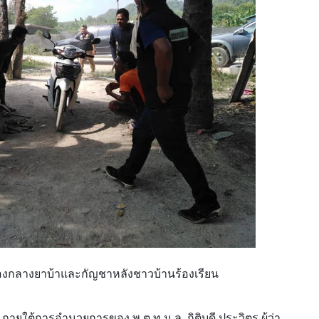
อมของกลางยาบ้าและกัญชา​หลังชาวบ้านร้องเรียน
า​ ภายใต้การอำนวยการของ พ.ต.ท.ม.ล. กิติบดี ประวิตร ผู้ว่า