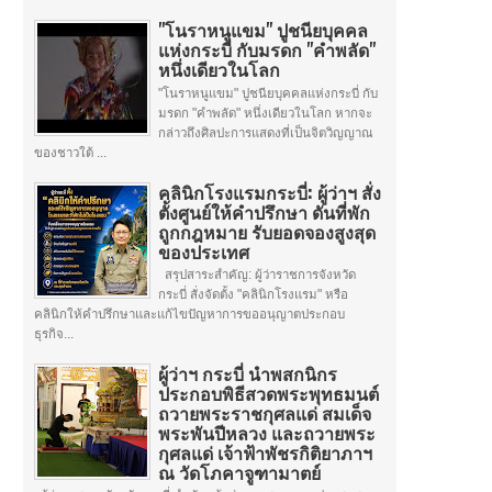
"โนราหนูแขม" ปูชนียบุคคล
แห่งกระบี่ กับมรดก "คำพลัด"
หนึ่งเดียวในโลก
"โนราหนูแขม" ปูชนียบุคคลแห่งกระบี่ กับ
มรดก "คำพลัด" หนึ่งเดียวในโลก หากจะ
กล่าวถึงศิลปะการแสดงที่เป็นจิตวิญญาณ
ของชาวใต้ ...
คลินิกโรงแรมกระบี่: ผู้ว่าฯ สั่ง
ตั้งศูนย์ให้คำปรึกษา ดันที่พัก
ถูกกฎหมาย รับยอดจองสูงสุด
ของประเทศ
สรุปสาระสำคัญ: ผู้ว่าราชการจังหวัด
กระบี่ สั่งจัดตั้ง "คลินิกโรงแรม" หรือ
คลินิกให้คำปรึกษาและแก้ไขปัญหาการขออนุญาตประกอบ
ธุรกิจ...
ผู้ว่าฯ กระบี่ นำพสกนิกร
ประกอบพิธีสวดพระพุทธมนต์
ถวายพระราชกุศลแด่ สมเด็จ
พระพันปีหลวง และถวายพระ
กุศลแด่ เจ้าฟ้าพัชรกิติยาภาฯ
ณ วัดโภคาจูฑามาตย์