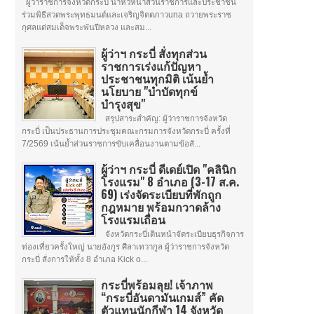
ผู้ว่าราชการจังหวัดกระบี่ นำหัวหน้าส่วนราชการและประชาชน
ร่วมพิธีสวดพระพุทธมนต์และเจริญจิตตภาวuna ถวายพระราช
กุศลแด่สมเด็จพระพันปีหลวง และสม...
ผู้ว่าฯ กระบี่ สั่งทุกส่วน
ราชการเร่งแก้ปัญหา
ประชาชนทุกมิติ เน้นย้ำ
นโยบาย "บำบัดทุกข์
บำรุงสุข"
สรุปสาระสำคัญ: ผู้ว่าราชการจังหวัด
กระบี่ เป็นประธานการประชุมคณะกรมการจังหวัดกระบี่ ครั้งที่
7/2569 เน้นย้ำส่วนราชการขับเคลื่อนงานตามข้อสั...
ผู้ว่าฯ กระบี่ ดีเดย์เปิด "คลินิก
โรงแรม" 8 อำเภอ (3-17 ส.ค.
69) เร่งจัดระเบียบที่พักถูก
กฎหมาย พร้อมกวาดล้าง
โรงแรมเถื่อน
จังหวัดกระบี่เดินหน้าจัดระเบียบธุรกิจการ
ท่องเที่ยวครั้งใหญ่ นายอังกูร ศีลาเทวากูล ผู้ว่าราชการจังหวัด
กระบี่ สั่งการให้ทั้ง 8 อำเภอ Kick o...
กระบี่พร้อมลุย! เจ้าภาพ
“กระบี่อันดามันเกมส์” คัด
ตัวแทนนักกีฬา 14 จังหวัด