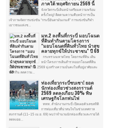
ภาคใต้ พฤศจิกายน 2569 นี้
จังหวัดกระบี่เดินหน้าเตรียมความพร้อม
ครั้งใหญ่! ติดตามความคืบหน้าการเป็น
เจ้าภาพจัดการแข่งขัน “กระบี่อันดามันเกมส์” การแข่งขันกีฬา
เยาวชนแห่งช...
มท.2 ลงพื้นที่กระบี่ มอบโฉนด
ที่ดินทำกินตามโครงการ
“มอบโฉนดที่ดินทั่วไทย นำสุข
คลายทุกข์ให้ประชาชน” ปี 69
กระทรวงมหาดไทย โดยกรมที่ดิน เดิน
หน้าโครงการเดินสำรวจออกโฉนดที่ดิน
ประจำปีงบประมาณ 2569 มุ่งสร้างความมั่นคงในที่อยู่อาศัยและ
ที่ทำกิน ลดความ...
ท่องเที่ยวกระบี่ซบเซา! ยอด
นักท่องเที่ยวช่วงสงกรานต์
2569 ลดลงเกือบ 30% พิษ
เศรษฐกิจโลกพ่นไฟ
ททท. สำนักงานกระบี่ เปิดเผยตัวเลขสถิติ
การท่องเที่ยวที่น่าสนใจในช่วงเทศกาล
สงกรานต์ (11–15 เม.ย. 69) พบว่าจำนวนนักท่องเที่ยวและรายได้
ลดลงอย...