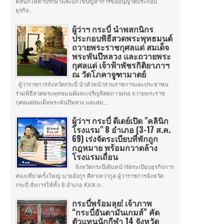
คลินิกให้คำปรึกษาและแก้ไขปัญหาการขออนุญาตประกอบ
ธุรกิจ...
ผู้ว่าฯ กระบี่ นำพสกนิกร
ประกอบพิธีสวดพระพุทธมนต์
ถวายพระราชกุศลแด่ สมเด็จ
พระพันปีหลวง และถวายพระ
กุศลแด่ เจ้าฟ้าพัชรกิติยาภาฯ
ณ วัดโภคาจูฑามาตย์
ผู้ว่าราชการจังหวัดกระบี่ นำหัวหน้าส่วนราชการและประชาชน
ร่วมพิธีสวดพระพุทธมนต์และเจริญจิตตภาวuna ถวายพระราช
กุศลแด่สมเด็จพระพันปีหลวง และสม...
ผู้ว่าฯ กระบี่ ดีเดย์เปิด "คลินิก
โรงแรม" 8 อำเภอ (3-17 ส.ค.
69) เร่งจัดระเบียบที่พักถูก
กฎหมาย พร้อมกวาดล้าง
โรงแรมเถื่อน
จังหวัดกระบี่เดินหน้าจัดระเบียบธุรกิจการ
ท่องเที่ยวครั้งใหญ่ นายอังกูร ศีลาเทวากูล ผู้ว่าราชการจังหวัด
กระบี่ สั่งการให้ทั้ง 8 อำเภอ Kick o...
กระบี่พร้อมลุย! เจ้าภาพ
“กระบี่อันดามันเกมส์” คัด
ตัวแทนนักกีฬา 14 จังหวัด