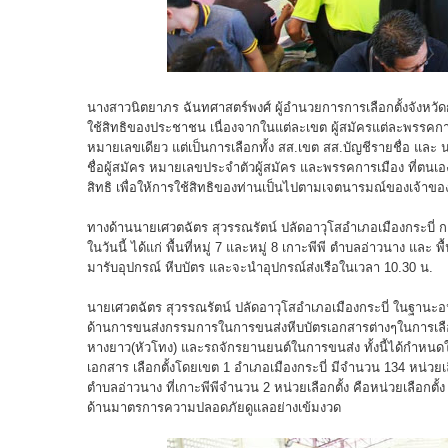
นางสาวนิตยาภร ฉันทศาสตร์พงศ์ ผู้อำนวยการการเลือกตั้งจังหวัดกระบี
ใช้สิทธิของประชาชน เนื่องจากในแต่ละเขต ผู้สมัครแต่ละพรรคการเมือ
หมายเลขเดียว แต่เป็นการเลือกทั้ง สส.เขต สส.บัญชีรายชื่อ และ 
ชื่อผู้สมัคร หมายเลขประจำตัวผู้สมัคร และพรรคการเมือง ที่ตนเอง
สิทธิ เพื่อให้การใช้สิทธิของท่านเป็นไปตามเจตนารมณ์ของเจ้าของส
ทางด้านนายเศวตฉัตร สุวรรณรัตน์ ปลัดอาวุโสอำเภอเมืองกระบี่ กล่
ในวันนี้ ได้แก่ พื้นที่หมู่ 7 และหมู่ 8 เกาะพีพี ตำบลอ่าวนาง แล
มารับอุปกรณ์ หีบบัตร และจะนำอุปกรณ์ส่งเรือในเวลา 10.30 น.
นายเศวตฉัตร สุวรรณรัตน์ ปลัดอาวุโสอำเภอเมืองกระบี่ ในฐานะอน
ด้านการขนส่งกรรมการในการขนส่งหีบบัตรเอกสารต่างๆในการเลือ
หางยาว(หัวโทง) และรถจักรยานยนต์ในการขนส่ง ทั้งนี้ได้กำหนดให้ท
เอกสาร เลือกตั้งโดยเขต 1 อำเภอเมืองกระบี่ มีจำนวน 134 หน่วยเลือก
ตำบลอ่าวนาง ที่เกาะพีพีจำนวน 2 หน่วยเลือกตั้ง คือหน่วยเลือกตั้ง
ด้านมาตรการความปลอดภัยดูแลอย่างเข้มงวด