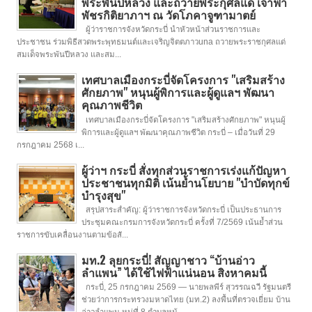
พระพันปีหลวง และถวายพระกุศลแด่ เจ้าฟ้า
พัชรกิติยาภาฯ ณ วัดโภคาจูฑามาตย์
ผู้ว่าราชการจังหวัดกระบี่ นำหัวหน้าส่วนราชการและ
ประชาชน ร่วมพิธีสวดพระพุทธมนต์และเจริญจิตตภาวuna ถวายพระราชกุศลแด่
สมเด็จพระพันปีหลวง และสม...
เทศบาลเมืองกระบี่จัดโครงการ "เสริมสร้าง
ศักยภาพ" หนุนผู้พิการและผู้ดูแลฯ พัฒนา
คุณภาพชีวิต
เทศบาลเมืองกระบี่จัดโครงการ "เสริมสร้างศักยภาพ" หนุนผู้
พิการและผู้ดูแลฯ พัฒนาคุณภาพชีวิต กระบี่ – เมื่อวันที่ 29
กรกฎาคม 2568 เ...
ผู้ว่าฯ กระบี่ สั่งทุกส่วนราชการเร่งแก้ปัญหา
ประชาชนทุกมิติ เน้นย้ำนโยบาย "บำบัดทุกข์
บำรุงสุข"
สรุปสาระสำคัญ: ผู้ว่าราชการจังหวัดกระบี่ เป็นประธานการ
ประชุมคณะกรมการจังหวัดกระบี่ ครั้งที่ 7/2569 เน้นย้ำส่วน
ราชการขับเคลื่อนงานตามข้อสั...
มท.2 ลุยกระบี่! สัญญาชาว “บ้านอ่าว
ลำแพน” ได้ใช้ไฟฟ้าแน่นอน สิงหาคมนี้
กระบี่, 25 กรกฎาคม 2569 — นายพลพีร์ สุวรรณฉวี รัฐมนตรี
ช่วยว่าการกระทรวงมหาดไทย (มท.2) ลงพื้นที่ตรวจเยี่ยม บ้าน