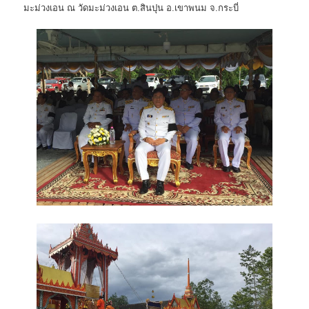
มะม่วงเอน ณ วัดมะม่วงเอน ต.สินปุน อ.เขาพนม จ.กระบี่