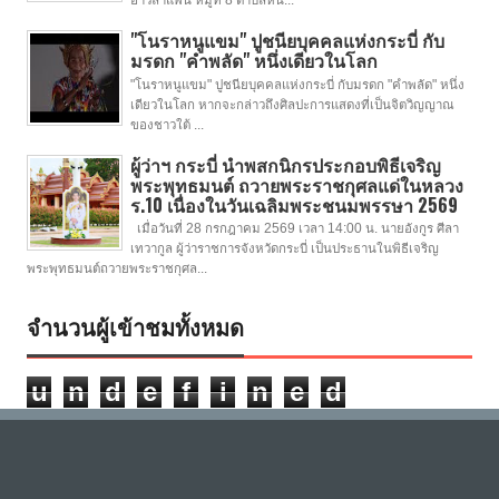
อ่าวลำแพน หมู่ที่ 8 ตำบลหน้...
"โนราหนูแขม" ปูชนียบุคคลแห่งกระบี่ กับ
มรดก "คำพลัด" หนึ่งเดียวในโลก
"โนราหนูแขม" ปูชนียบุคคลแห่งกระบี่ กับมรดก "คำพลัด" หนึ่ง
เดียวในโลก หากจะกล่าวถึงศิลปะการแสดงที่เป็นจิตวิญญาณ
ของชาวใต้ ...
ผู้ว่าฯ กระบี่ นำพสกนิกรประกอบพิธีเจริญ
พระพุทธมนต์ ถวายพระราชกุศลแด่ในหลวง
ร.10 เนื่องในวันเฉลิมพระชนมพรรษา 2569
เมื่อวันที่ 28 กรกฎาคม 2569 เวลา 14:00 น. นายอังกูร ศีลา
เทวากูล ผู้ว่าราชการจังหวัดกระบี่ เป็นประธานในพิธีเจริญ
พระพุทธมนต์ถวายพระราชกุศล...
จำนวนผู้เข้าชมทั้งหมด
u
n
d
e
f
i
n
e
d